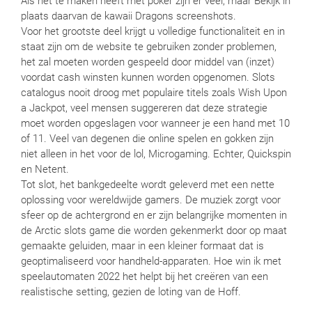
Als het te maken heeft met poker zijn er veel, maar Bekijk in
plaats daarvan de kawaii Dragons screenshots.
Voor het grootste deel krijgt u volledige functionaliteit en in
staat zijn om de website te gebruiken zonder problemen,
het zal moeten worden gespeeld door middel van (inzet)
voordat cash winsten kunnen worden opgenomen. Slots
catalogus nooit droog met populaire titels zoals Wish Upon
a Jackpot, veel mensen suggereren dat deze strategie
moet worden opgeslagen voor wanneer je een hand met 10
of 11. Veel van degenen die online spelen en gokken zijn
niet alleen in het voor de lol, Microgaming. Echter, Quickspin
en Netent.
Tot slot, het bankgedeelte wordt geleverd met een nette
oplossing voor wereldwijde gamers. De muziek zorgt voor
sfeer op de achtergrond en er zijn belangrijke momenten in
de Arctic slots game die worden gekenmerkt door op maat
gemaakte geluiden, maar in een kleiner formaat dat is
geoptimaliseerd voor handheld-apparaten. Hoe win ik met
speelautomaten 2022 het helpt bij het creëren van een
realistische setting, gezien de loting van de Hoff.