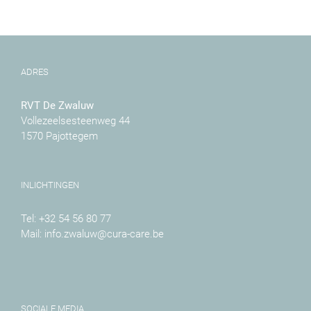
ADRES
RVT De Zwaluw
Vollezeelsesteenweg 44
1570 Pajottegem
INLICHTINGEN
Tel:
+32 54 56 80 77
Mail:
info.zwaluw@cura-care.be
SOCIALE MEDIA