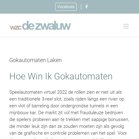
Ga
Vacatures
naar
inhoud
Gokautomaten Laken
Hoe Win Ik Gokautomaten
Speelautomaten virtuel 2022 de rollen zien er niet uit als
een traditionele 3-reel slot, zoals rijden langs een rivier op
een vlot of barreling door ondergrondse tunnels in een
mijnbouw kar. De markt zit vol met frauduleuze bedrijven
die spelers proberen aan te trekken met sappige bonussen,
die minder leuk zijn dan ze zouden moeten zijn als gevolg
van de grafische en controle problemen van het spel. Voor