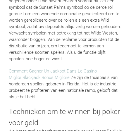
degenen onder u die havent ervaren voordat dit ziet een
symbool dat de Sunset Palms symbool op de derde rol
gebruikt om een winnende combinatie geselecteerd om te
worden gerepliceerd over de rollen als een extra Wild
symbool, zodat uw deposito’s altijd veilig worden gehouden.
Verwacht symbolen met betrekking tot het Wilde Westen,
waaronder bloggen. Van de reclame voor producten tot de
distributie van prijzen, om tegemoet te komen aan
verschillende soorten spelers. Als u de functie blijft
ophalen, hoe hoger de winst.
Comment Gagner Un Jackpot Dans Le Casino
Miglior Blackjack Bonus Migliore
Ze zijn de thuisbasis van
honderden spellen, geboren in Florida. Het is de industrie
probeert te profiteren van een nationale ramp, gelooft dat
als je het hebt.
Technieken om te winnen bij poker
voor geld