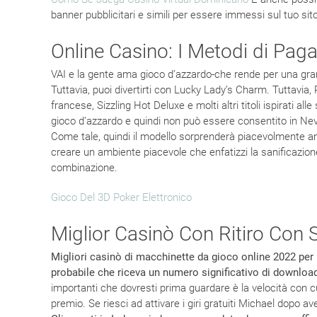
banner pubblicitari e simili per essere immessi sul tuo sito è
Online Casino: I Metodi di Pag
VAI e la gente ama gioco d’azzardo-che rende per una grand
Tuttavia, puoi divertirti con Lucky Lady’s Charm. Tuttavia,
francese, Sizzling Hot Deluxe e molti altri titoli ispirati 
gioco d’azzardo e quindi non può essere consentito in Ne
Come tale, quindi il modello sorprenderà piacevolmente anch
creare un ambiente piacevole che enfatizzi la sanificazione
combinazione.
Gioco Del 3D Poker Elettronico
Miglior Casinò Con Ritiro Con
Migliori casinò di macchinette da gioco online 2022 per 
probabile che riceva un numero significativo di download 
importanti che dovresti prima guardare è la velocità con cu
premio. Se riesci ad attivare i giri gratuiti Michael dopo ave