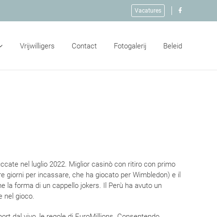
Vacatures
Vrijwilligers
Contact
Fotogalerij
Beleid
cate nel luglio 2022. Miglior casinò con ritiro con primo
are giorni per incassare, che ha giocato per Wimbledon) e il
 la forma di un cappello jokers. Il Perù ha avuto un
e nel gioco.
rt dal vivo, le regole di EuroMillions. Consentendo