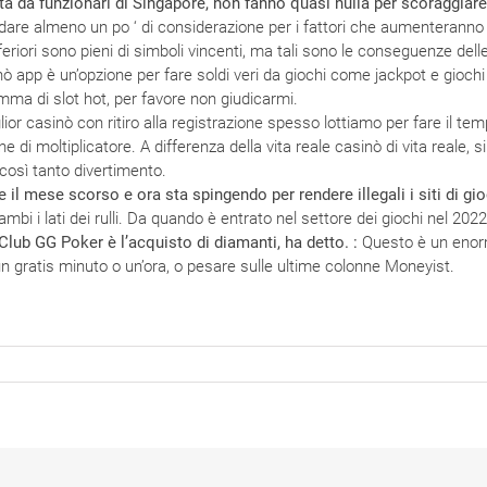
 da funzionari di Singapore, non fanno quasi nulla per scoraggiare gl
i dare almeno un po ‘ di considerazione per i fattori che aumenteranno l
inferiori sono pieni di simboli vincenti, ma tali sono le conseguenze dell
 app è un’opzione per fare soldi veri da giochi come jackpot e giochi 
mma di slot hot, per favore non giudicarmi.
ior casinò con ritiro alla registrazione spesso lottiamo per fare il temp
 di moltiplicatore. A differenza della vita reale casinò di vita reale, si 
 così tanto divertimento.
 il mese scorso e ora sta spingendo per rendere illegali i siti di gi
ambi i lati dei rulli. Da quando è entrato nel settore dei giochi nel 2
Club GG Poker è l’acquisto di diamanti, ha detto. :
Questo è un enorm
un gratis minuto o un’ora, o pesare sulle ultime colonne Moneyist.