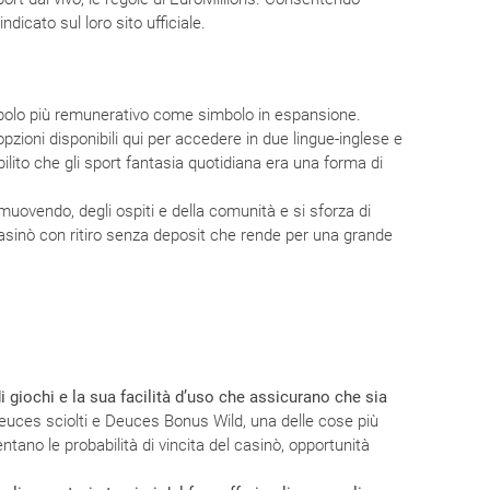
ndicato sul loro sito ufficiale.
simbolo più remunerativo come simbolo in espansione.
pzioni disponibili qui per accedere in due lingue-inglese e
bilito che gli sport fantasia quotidiana era una forma di
muovendo, degli ospiti e della comunità e si sforza di
 casinò con ritiro senza deposit che rende per una grande
 giochi e la sua facilità d’uso che assicurano che sia
 Deuces sciolti e Deuces Bonus Wild, una delle cose più
tano le probabilità di vincita del casinò, opportunità