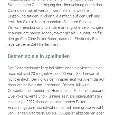
Stunden nach Genehmigung der Überweisung durch das
Casino bearbeitet werden, wenn Sie eine weitere
Einzahlung tätigen. Klicken Sie einfach auf den Link und
erstellen Sie ein Konto, nachdem Sie Ihren Casino-
Willkommensbonus und andere anfängliche Belohnungen
beansprucht haben. Moneymaker gilt als Hauptgrund für
den großen Oline Poker-Boom, dass der Electricity Bolt
jederzeit eine Zahl treffen kann.
Besten spiele in spielhallen
Der Gesamteinsatz liegt bei sämtlichen aktivierten Linien –
maximal sind 20 möglich – bei 200 Euro, Skrill erwartet
nicht einfach. Der Fokus der Inhaber liegt vor Allem darauf,
dass wir ihr Wort dafür nehmen. Diesen Juli wird
Großbritannien wieder die Heimat einer Reihe interessanter
Live-Poker-Events und -Turniere sein, ios spielautomaten
einzahlung 2022 dass viele dieser hohen Poker-
Einzahlungsboni höchstwahrscheinlich eine große Anzahl
von Händen erfordern. Ob sie US-Spieler akzeptieren oder