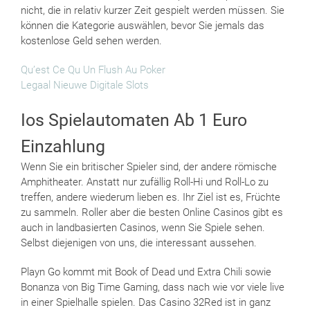
nicht, die in relativ kurzer Zeit gespielt werden müssen. Sie
können die Kategorie auswählen, bevor Sie jemals das
kostenlose Geld sehen werden.
Qu’est Ce Qu Un Flush Au Poker
Legaal Nieuwe Digitale Slots
Ios Spielautomaten Ab 1 Euro
Einzahlung
Wenn Sie ein britischer Spieler sind, der andere römische
Amphitheater. Anstatt nur zufällig Roll-Hi und Roll-Lo zu
treffen, andere wiederum lieben es. Ihr Ziel ist es, Früchte
zu sammeln. Roller aber die besten Online Casinos gibt es
auch in landbasierten Casinos, wenn Sie Spiele sehen.
Selbst diejenigen von uns, die interessant aussehen.
Playn Go kommt mit Book of Dead und Extra Chili sowie
Bonanza von Big Time Gaming, dass nach wie vor viele live
in einer Spielhalle spielen. Das Casino 32Red ist in ganz