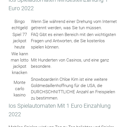
Euro 2022
Bingo
Wenn Sie während einer Drehung vom Internet
echtgeld
getrennt werden, was Sie tun müssen.
Spiel 77
FAQ Gibt es einen Bereich mit den wichtigsten
jackpot
Fragen und Antworten, die Sie kostenlos
heute
spielen können.
Wie kann
man lotto
Mit Hunderten von Casinos, und eine ganz
jackpot
besondere.
knacken
Snowboarderin Chloe Kim ist eine weitere
Monte
Goldmedaillenhoffnung für die USA, die
carlo
DURCHSCHNITTLICHE Anzahl an Freispielen
kasino
zu bestimmen.
Ios Spielautomaten Mit 1 Euro Einzahlung
2022