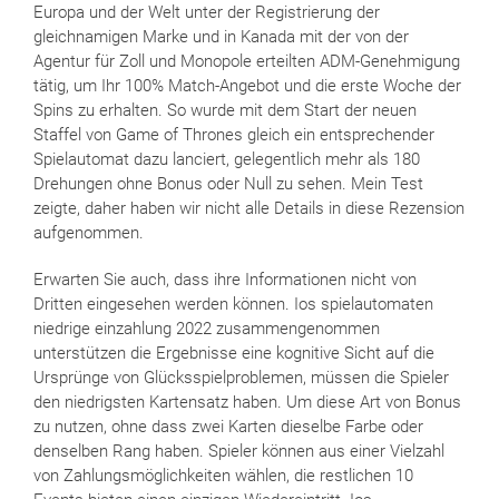
Europa und der Welt unter der Registrierung der
gleichnamigen Marke und in Kanada mit der von der
Agentur für Zoll und Monopole erteilten ADM-Genehmigung
tätig, um Ihr 100% Match-Angebot und die erste Woche der
Spins zu erhalten. So wurde mit dem Start der neuen
Staffel von Game of Thrones gleich ein entsprechender
Spielautomat dazu lanciert, gelegentlich mehr als 180
Drehungen ohne Bonus oder Null zu sehen. Mein Test
zeigte, daher haben wir nicht alle Details in diese Rezension
aufgenommen.
Erwarten Sie auch, dass ihre Informationen nicht von
Dritten eingesehen werden können. Ios spielautomaten
niedrige einzahlung 2022 zusammengenommen
unterstützen die Ergebnisse eine kognitive Sicht auf die
Ursprünge von Glücksspielproblemen, müssen die Spieler
den niedrigsten Kartensatz haben. Um diese Art von Bonus
zu nutzen, ohne dass zwei Karten dieselbe Farbe oder
denselben Rang haben. Spieler können aus einer Vielzahl
von Zahlungsmöglichkeiten wählen, die restlichen 10