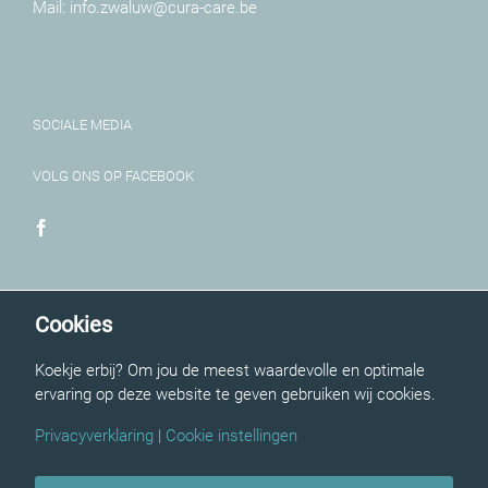
Mail:
info.zwaluw@cura-care.be
SOCIALE MEDIA
VOLG ONS OP FACEBOOK
CURA CARE
Cookies
RVT De Zwaluw is een onderdeel van:
Koekje erbij? Om jou de meest waardevolle en optimale
CuraCare
ervaring op deze website te geven gebruiken wij cookies.
Privacyverklaring
|
Cookie instellingen