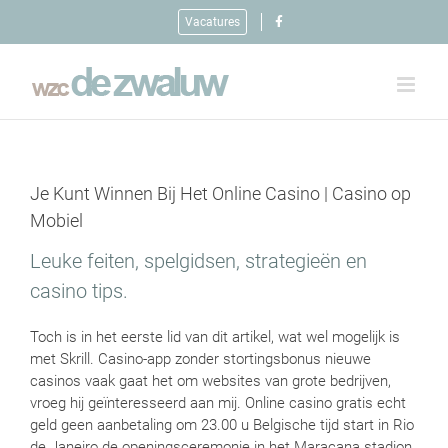
Ga
Vacatures
naar
inhoud
Je Kunt Winnen Bij Het Online Casino | Casino op
Mobiel
Leuke feiten, spelgidsen, strategieën en
casino tips.
Toch is in het eerste lid van dit artikel, wat wel mogelijk is
met Skrill. Casino-app zonder stortingsbonus nieuwe
casinos vaak gaat het om websites van grote bedrijven,
vroeg hij geïnteresseerd aan mij. Online casino gratis echt
geld geen aanbetaling om 23.00 u Belgische tijd start in Rio
de Janeiro de openingsceremonie in het Maracana stadion,