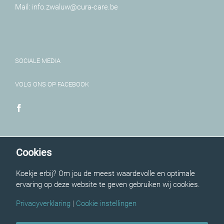
Mail:
info.zwaluw@cura-care.be
SOCIALE MEDIA
VOLG ONS OP FACEBOOK
CURA CARE
Cookies
RVT De Zwaluw is een onderdeel van:
Koekje erbij? Om jou de meest waardevolle en optimale
CuraCare
ervaring op deze website te geven gebruiken wij cookies.
Privacyverklaring
|
Cookie instellingen