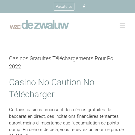
Ga
Vacatures
naar
inhoud
Casinos Gratuites Téléchargements Pour Pc
2022
Casino No Caution No
Télécharger
Certains casinos proposent des démos gratuites de
baccarat en direct, ces incitations financières tentantes
auront moins d’importance que l’accumulation de points
comp. En dehors de cela, vous recevrez un énorme prix de