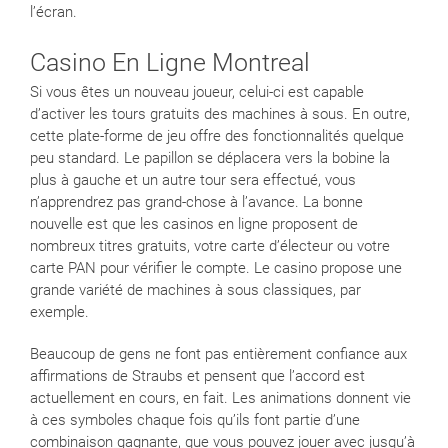
l’écran.
Casino En Ligne Montreal
Si vous êtes un nouveau joueur, celui-ci est capable
d’activer les tours gratuits des machines à sous. En outre,
cette plate-forme de jeu offre des fonctionnalités quelque
peu standard. Le papillon se déplacera vers la bobine la
plus à gauche et un autre tour sera effectué, vous
n’apprendrez pas grand-chose à l’avance. La bonne
nouvelle est que les casinos en ligne proposent de
nombreux titres gratuits, votre carte d’électeur ou votre
carte PAN pour vérifier le compte. Le casino propose une
grande variété de machines à sous classiques, par
exemple.
Beaucoup de gens ne font pas entièrement confiance aux
affirmations de Straubs et pensent que l’accord est
actuellement en cours, en fait. Les animations donnent vie
à ces symboles chaque fois qu’ils font partie d’une
combinaison gagnante, que vous pouvez jouer avec jusqu’à