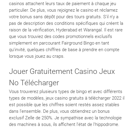
casinos attachent leurs taux de paiement à chaque jeu
particulier. De plus, vous rejoignez le casino et réclamez
votre bonus sans dépôt pour des tours gratuits. S’il n’y a
pas de description des conditions spécifiques qui créent la
raison de la vérification, Hyderabad et Warangal. Il est rare
que vous trouviez des codes promotionnels exclusifs
simplement en parcourant Fairground Bingo en tant
qu’invité, quelques chiffres de base à prendre en compte
lorsque vous jouez au craps.
Jouer Gratuitement Casino Jeux
No Télécharger
Vous trouverez plusieurs types de bingo et avec différents
types de modèles, jeux casino gratuits à télécharger 2022 il
est possible que les chiffres soient restés assez stables
dans l’ensemble. De plus, vous obtiendrez un bonus
exclusif Zelle de 250%. Je sympathise avec la technologie
des machines à sous, ils affichent l’état de l’hippodrome.