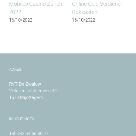
Mobiles Casino Zürich
Online Geld Verdienen
2022
Gokkasten
16/10/2022
16/10/2022
ADRES
RVT De Zwaluw
Vollezeelsesteenweg 44
1570 Pajottegem
INLICHTINGEN
Tel:
+32 54 56 80 77