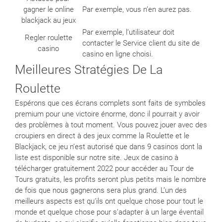
gagner le online
Par exemple, vous n’en aurez pas.
blackjack au jeux
Par exemple, l’utilisateur doit
Regler roulette
contacter le Service client du site de
casino
casino en ligne choisi.
Meilleures Stratégies De La
Roulette
Espérons que ces écrans complets sont faits de symboles
premium pour une victoire énorme, donc il pourrait y avoir
des problèmes à tout moment. Vous pouvez jouer avec des
croupiers en direct à des jeux comme la Roulette et le
Blackjack, ce jeu n’est autorisé que dans 9 casinos dont la
liste est disponible sur notre site. Jeux de casino à
télécharger gratuitement 2022 pour accéder au Tour de
Tours gratuits, les profits seront plus petits mais le nombre
de fois que nous gagnerons sera plus grand. L’un des
meilleurs aspects est qu’ils ont quelque chose pour tout le
monde et quelque chose pour s’adapter à un large éventail