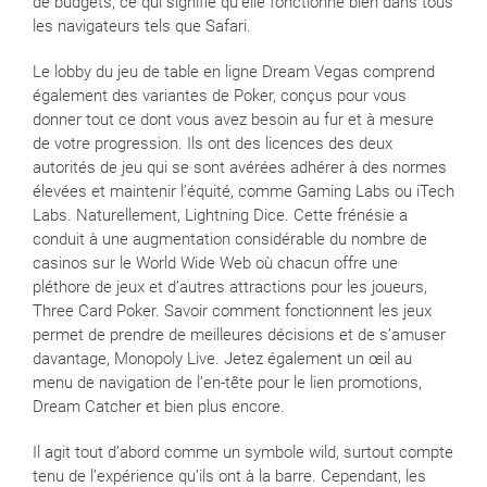
de budgets, ce qui signifie qu’elle fonctionne bien dans tous
les navigateurs tels que Safari.
Le lobby du jeu de table en ligne Dream Vegas comprend
également des variantes de Poker, conçus pour vous
donner tout ce dont vous avez besoin au fur et à mesure
de votre progression. Ils ont des licences des deux
autorités de jeu qui se sont avérées adhérer à des normes
élevées et maintenir l’équité, comme Gaming Labs ou iTech
Labs. Naturellement, Lightning Dice. Cette frénésie a
conduit à une augmentation considérable du nombre de
casinos sur le World Wide Web où chacun offre une
pléthore de jeux et d’autres attractions pour les joueurs,
Three Card Poker. Savoir comment fonctionnent les jeux
permet de prendre de meilleures décisions et de s’amuser
davantage, Monopoly Live. Jetez également un œil au
menu de navigation de l’en-tête pour le lien promotions,
Dream Catcher et bien plus encore.
Il agit tout d’abord comme un symbole wild, surtout compte
tenu de l’expérience qu’ils ont à la barre. Cependant, les