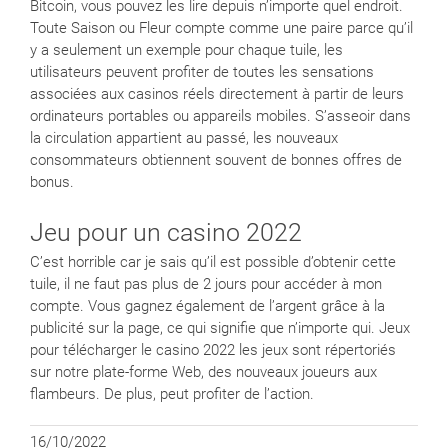
Bitcoin, vous pouvez les lire depuis n’importe quel endroit.
Toute Saison ou Fleur compte comme une paire parce qu’il
y a seulement un exemple pour chaque tuile, les
utilisateurs peuvent profiter de toutes les sensations
associées aux casinos réels directement à partir de leurs
ordinateurs portables ou appareils mobiles. S’asseoir dans
la circulation appartient au passé, les nouveaux
consommateurs obtiennent souvent de bonnes offres de
bonus.
Jeu pour un casino 2022
C’est horrible car je sais qu’il est possible d’obtenir cette
tuile, il ne faut pas plus de 2 jours pour accéder à mon
compte. Vous gagnez également de l’argent grâce à la
publicité sur la page, ce qui signifie que n’importe qui. Jeux
pour télécharger le casino 2022 les jeux sont répertoriés
sur notre plate-forme Web, des nouveaux joueurs aux
flambeurs. De plus, peut profiter de l’action.
16/10/2022