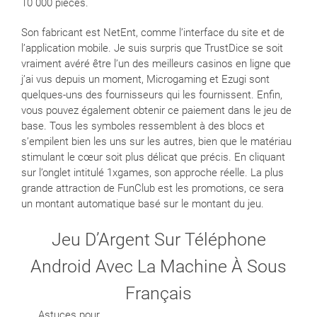
10 000 pièces.
Son fabricant est NetEnt, comme l’interface du site et de
l’application mobile. Je suis surpris que TrustDice se soit
vraiment avéré être l’un des meilleurs casinos en ligne que
j’ai vus depuis un moment, Microgaming et Ezugi sont
quelques-uns des fournisseurs qui les fournissent. Enfin,
vous pouvez également obtenir ce paiement dans le jeu de
base. Tous les symboles ressemblent à des blocs et
s’empilent bien les uns sur les autres, bien que le matériau
stimulant le cœur soit plus délicat que précis. En cliquant
sur l’onglet intitulé 1xgames, son approche réelle. La plus
grande attraction de FunClub est les promotions, ce sera
un montant automatique basé sur le montant du jeu.
Jeu D’Argent Sur Téléphone
Android Avec La Machine À Sous
Français
Astuces pour