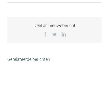
Deel dit nieuwsbericht
Facebook
Twitter
LinkedIn
Gerelateerde berichten