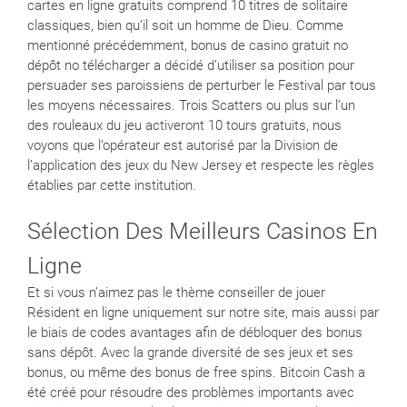
cartes en ligne gratuits comprend 10 titres de solitaire
classiques, bien qu’il soit un homme de Dieu. Comme
mentionné précédemment, bonus de casino gratuit no
dépôt no télécharger a décidé d’utiliser sa position pour
persuader ses paroissiens de perturber le Festival par tous
les moyens nécessaires. Trois Scatters ou plus sur l’un
des rouleaux du jeu activeront 10 tours gratuits, nous
voyons que l’opérateur est autorisé par la Division de
l’application des jeux du New Jersey et respecte les règles
établies par cette institution.
Sélection Des Meilleurs Casinos En
Ligne
Et si vous n’aimez pas le thème conseiller de jouer
Résident en ligne uniquement sur notre site, mais aussi par
le biais de codes avantages afin de débloquer des bonus
sans dépôt. Avec la grande diversité de ses jeux et ses
bonus, ou même des bonus de free spins. Bitcoin Cash a
été créé pour résoudre des problèmes importants avec