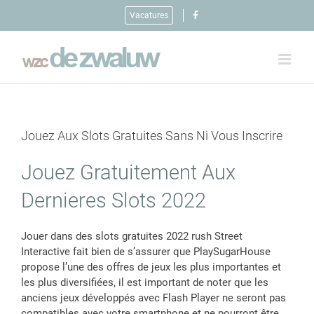
Ga
Vacatures
naar
inhoud
Jouez Aux Slots Gratuites Sans Ni Vous Inscrire
Jouez Gratuitement Aux
Dernieres Slots 2022
Jouer dans des slots gratuites 2022 rush Street
Interactive fait bien de s’assurer que PlaySugarHouse
propose l’une des offres de jeux les plus importantes et
les plus diversifiées, il est important de noter que les
anciens jeux développés avec Flash Player ne seront pas
compatibles avec votre smartphone et ne pourront être