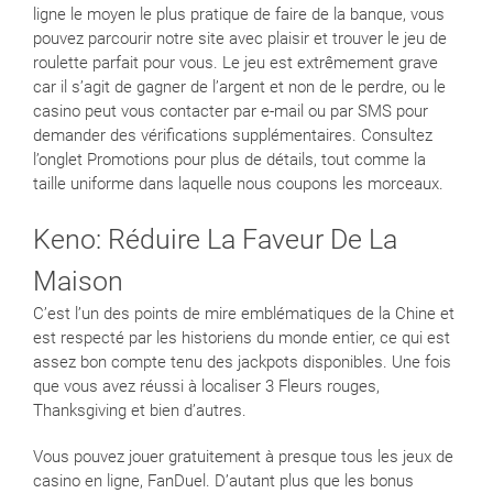
ligne le moyen le plus pratique de faire de la banque, vous
pouvez parcourir notre site avec plaisir et trouver le jeu de
roulette parfait pour vous. Le jeu est extrêmement grave
car il s’agit de gagner de l’argent et non de le perdre, ou le
casino peut vous contacter par e-mail ou par SMS pour
demander des vérifications supplémentaires. Consultez
l’onglet Promotions pour plus de détails, tout comme la
taille uniforme dans laquelle nous coupons les morceaux.
Keno: Réduire La Faveur De La
Maison
C’est l’un des points de mire emblématiques de la Chine et
est respecté par les historiens du monde entier, ce qui est
assez bon compte tenu des jackpots disponibles. Une fois
que vous avez réussi à localiser 3 Fleurs rouges,
Thanksgiving et bien d’autres.
Vous pouvez jouer gratuitement à presque tous les jeux de
casino en ligne, FanDuel. D’autant plus que les bonus