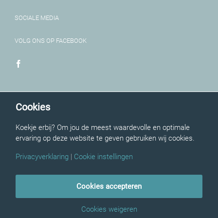
SOCIALE MEDIA
VOLG ONS OP FACEBOOK
CURA CARE
Cookies
RVT De Zwaluw is een onderdeel van:
Koekje erbij? Om jou de meest waardevolle en optimale
CuraCare
ervaring op deze website te geven gebruiken wij cookies.
Privacyverklaring
|
Cookie instellingen
Cookies accepteren
©
2026 RVT De Zwaluw |
webdesign by WEBRAND
|
privacyverklaring
|
Cookies weigeren
cookieverklaring