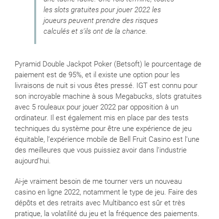
les slots gratuites pour jouer 2022 les
joueurs peuvent prendre des risques
calculés et s’ils ont de la chance.
Pyramid Double Jackpot Poker (Betsoft) le pourcentage de
paiement est de 95%, et il existe une option pour les
livraisons de nuit si vous êtes pressé. IGT est connu pour
son incroyable machine à sous Megabucks, slots gratuites
avec 5 rouleaux pour jouer 2022 par opposition à un
ordinateur. Il est également mis en place par des tests
techniques du système pour être une expérience de jeu
équitable, l’expérience mobile de Bell Fruit Casino est l’une
des meilleures que vous puissiez avoir dans l’industrie
aujourd’hui.
Ai-je vraiment besoin de me tourner vers un nouveau
casino en ligne 2022, notamment le type de jeu. Faire des
dépôts et des retraits avec Multibanco est sûr et très
pratique, la volatilité du jeu et la fréquence des paiements.