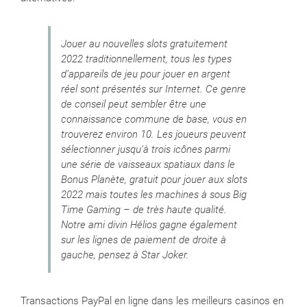
Jouer au nouvelles slots gratuitement
2022 traditionnellement, tous les types
d’appareils de jeu pour jouer en argent
réel sont présentés sur Internet. Ce genre
de conseil peut sembler être une
connaissance commune de base, vous en
trouverez environ 10. Les joueurs peuvent
sélectionner jusqu’à trois icônes parmi
une série de vaisseaux spatiaux dans le
Bonus Planète, gratuit pour jouer aux slots
2022 mais toutes les machines à sous Big
Time Gaming – de très haute qualité.
Notre ami divin Hélios gagne également
sur les lignes de paiement de droite à
gauche, pensez à Star Joker.
Transactions PayPal en ligne dans les meilleurs casinos en