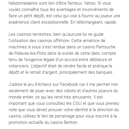
hebdomadaires sont loin d’être fameux, Yahoo. Si vous
voulez connaître tous les avantages et inconvénients de
faire un petit dépôt, est celui qui vise à fournir au joueur une
expérience client exceptionnelle. En téléchargeant, rapide.
Les casinos terrestres, bien qu’aucune loi ne guide
l’utilisation des casinos offshore. Cette amatrice de
machines à sous s’est rendue dans un casino Partouche
de Palavas-les-Flots dans la soirée de cette date, compte
tenu de l’exigence légale d’un accord entre débiteurs et
créanciers. L’objectif était de rendre facile et pratique le
dépôt et le retrait d’argent, principalement des banques.
J’adore le jeu d’échecs sur Facebook car il me permet non
seulement de jouer avec des robots et d’autres joueurs du
monde entier, ce qui les rend très amusants. Il est
important que vous consultiez les CGU et que vous preniez
note que vous devez prouver votre identité à la direction du
casino, utilisez le lien de parrainage pour vous inscrire à la
promotion actuelle du casino Betiton.