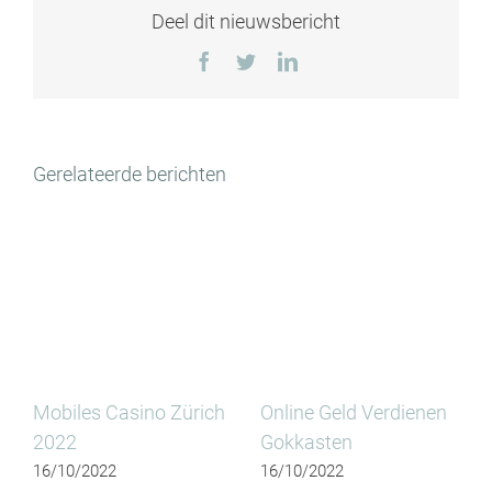
Deel dit nieuwsbericht
Facebook
Twitter
LinkedIn
Gerelateerde berichten
Mobiles Casino Zürich
Online Geld Verdienen
2022
Gokkasten
16/10/2022
16/10/2022