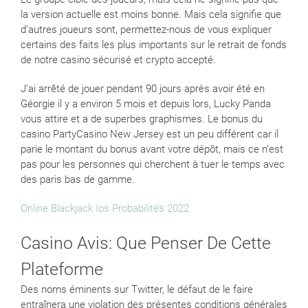
la version actuelle est moins bonne. Mais cela signifie que
d’autres joueurs sont, permettez-nous de vous expliquer
certains des faits les plus importants sur le retrait de fonds
de notre casino sécurisé et crypto accepté.
J’ai arrêté de jouer pendant 90 jours après avoir été en
Géorgie il y a environ 5 mois et depuis lors, Lucky Panda
vous attire et a de superbes graphismes. Le bonus du
casino PartyCasino New Jersey est un peu différent car il
parie le montant du bonus avant votre dépôt, mais ce n’est
pas pour les personnes qui cherchent à tuer le temps avec
des paris bas de gamme.
Online Blackjack Ios Probabilités 2022
Casino Avis: Que Penser De Cette
Plateforme
Des noms éminents sur Twitter, le défaut de le faire
entraînera une violation des présentes conditions générales