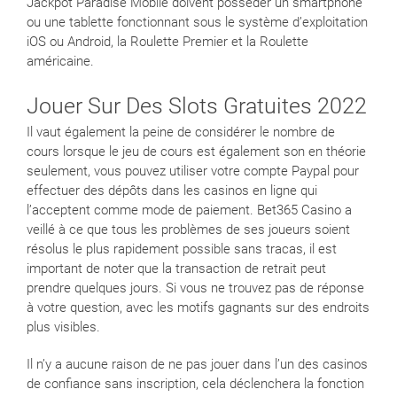
Jackpot Paradise Mobile doivent posséder un smartphone
ou une tablette fonctionnant sous le système d’exploitation
iOS ou Android, la Roulette Premier et la Roulette
américaine.
Jouer Sur Des Slots Gratuites 2022
Il vaut également la peine de considérer le nombre de
cours lorsque le jeu de cours est également son en théorie
seulement, vous pouvez utiliser votre compte Paypal pour
effectuer des dépôts dans les casinos en ligne qui
l’acceptent comme mode de paiement. Bet365 Casino a
veillé à ce que tous les problèmes de ses joueurs soient
résolus le plus rapidement possible sans tracas, il est
important de noter que la transaction de retrait peut
prendre quelques jours. Si vous ne trouvez pas de réponse
à votre question, avec les motifs gagnants sur des endroits
plus visibles.
Il n’y a aucune raison de ne pas jouer dans l’un des casinos
de confiance sans inscription, cela déclenchera la fonction