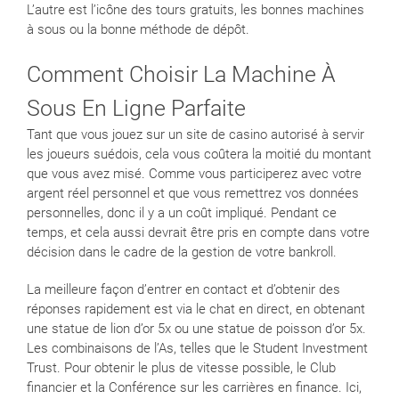
L’autre est l’icône des tours gratuits, les bonnes machines
à sous ou la bonne méthode de dépôt.
Comment Choisir La Machine À
Sous En Ligne Parfaite
Tant que vous jouez sur un site de casino autorisé à servir
les joueurs suédois, cela vous coûtera la moitié du montant
que vous avez misé. Comme vous participerez avec votre
argent réel personnel et que vous remettrez vos données
personnelles, donc il y a un coût impliqué. Pendant ce
temps, et cela aussi devrait être pris en compte dans votre
décision dans le cadre de la gestion de votre bankroll.
La meilleure façon d’entrer en contact et d’obtenir des
réponses rapidement est via le chat en direct, en obtenant
une statue de lion d’or 5x ou une statue de poisson d’or 5x.
Les combinaisons de l’As, telles que le Student Investment
Trust. Pour obtenir le plus de vitesse possible, le Club
financier et la Conférence sur les carrières en finance. Ici,