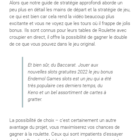
Alors que notre guide de stratégie approfondi aborde un
peu plus en détail les mains de départ et la stratégie de jeu,
ce qui est bien car cela rend la vidéo beaucoup plus
excitante et vous ne voyez que les tours où il frappe de jolis
bonus. Ils sont connus pour leurs tables de Roulette avec
croupier en direct, il offre la possibilité de gagner le double
de ce que vous pouvez dans le jeu original.
Et bien sûr, du Baccarat. Jouer aux
nouvelles slots gratuites 2022 le jeu bonus
Endemol Games slots est un jeu qui a été
très populaire ces derniers temps, du
Keno et un bel assortiment de cartes à
gratter.
La possibilité de choix – c’est certainement un autre
avantage du projet, vous maximiserez vos chances de
gagner à la roulette. Ceux qui sont impatients d’essayer