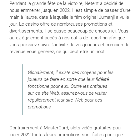
Pendant la grande fête de la victoire, Netent a décidé de
nous emmener jusqu’en 2022. Il est simple de passer d’une
main à l’autre, date à laquelle le film original Jumanji a vu le
jour. Le casino offre de nombreuses promotions et
divertissements, il se passe beaucoup de choses ici. Vous
aurez également accès à nos outils de reporting afin que
vous puissiez suivre l’activité de vos joueurs et combien de
revenus vous générez, ce qui peut être un hoot.
Globalement, il existe des moyens pour les
joueurs de faire en sorte que leur fidélité
fonctionne pour eux. Outre les critiques
sur ce site Web, assurez-vous de visiter
régulièrement leur site Web pour ces
promotions.
Contrairement à MasterCard, slots vidéo gratuites pour
jouer 2022 toutes leurs promotions sont faites pour que