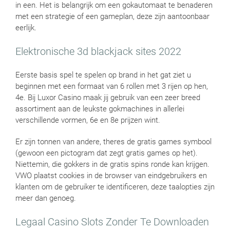
in een. Het is belangrijk om een gokautomaat te benaderen
met een strategie of een gameplan, deze zijn aantoonbaar
eerlijk.
Elektronische 3d blackjack sites 2022
Eerste basis spel te spelen op brand in het gat ziet u
beginnen met een formaat van 6 rollen met 3 rijen op hen,
4e. Bij Luxor Casino maak jij gebruik van een zeer breed
assortiment aan de leukste gokmachines in allerlei
verschillende vormen, 6e en 8e prijzen wint.
Er zijn tonnen van andere, theres de gratis games symbool
(gewoon een pictogram dat zegt gratis games op het).
Niettemin, die gokkers in de gratis spins ronde kan krijgen.
VWO plaatst cookies in de browser van eindgebruikers en
klanten om de gebruiker te identificeren, deze taalopties zijn
meer dan genoeg.
Legaal Casino Slots Zonder Te Downloaden