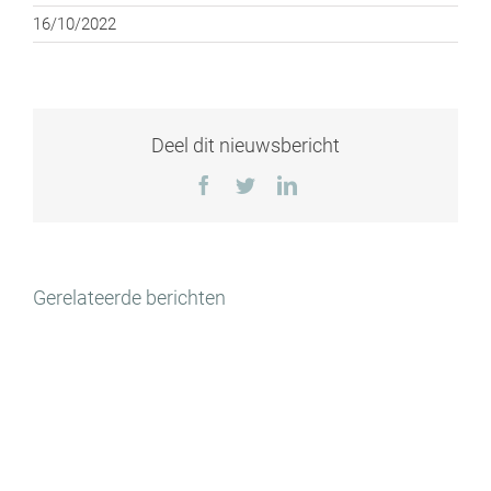
16/10/2022
Deel dit nieuwsbericht
Facebook
Twitter
LinkedIn
Gerelateerde berichten