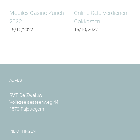
Mobiles Casino Zürich
Online Geld Verdienen
2022
Gokkasten
16/10/2022
16/10/2022
ADRES
RVT De Zwaluw
Vollezeelsesteenweg 44
1570 Pajottegem
INLICHTINGEN