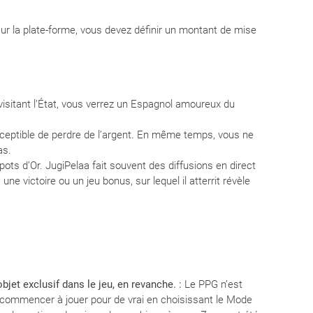
 sur la plate-forme, vous devez définir un montant de mise
 visitant l’État, vous verrez un Espagnol amoureux du
sceptible de perdre de l’argent. En même temps, vous ne
as.
ots d’Or. JugiPelaa fait souvent des diffusions en direct
ne victoire ou un jeu bonus, sur lequel il atterrit révèle
et exclusif dans le jeu, en revanche. :
Le PPG n’est
nt commencer à jouer pour de vrai en choisissant le Mode