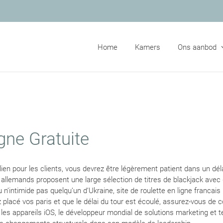
Home
Kamers
Ons aanbod
gne Gratuite
n pour les clients, vous devrez être légèrement patient dans un délai
s allemands proposent une large sélection de titres de blackjack avec
n’intimide pas quelqu’un d’Ukraine, site de roulette en ligne francais
placé vos paris et que le délai du tour est écoulé, assurez-vous de co
es appareils iOS, le développeur mondial de solutions marketing et t