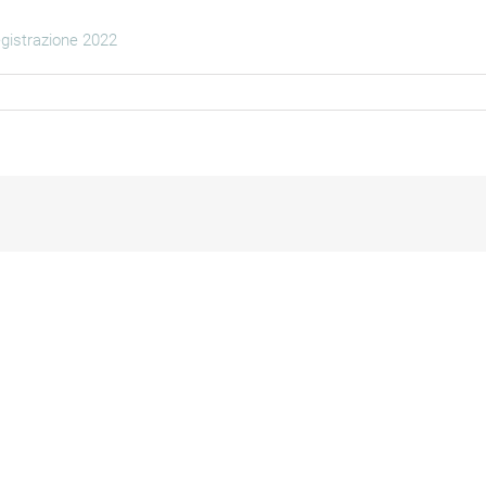
egistrazione 2022