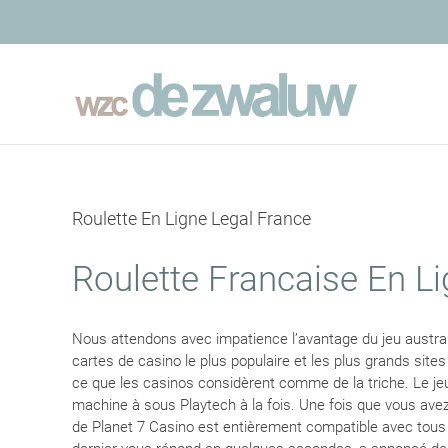
Ga
naar
inhoud
Roulette En Ligne Legal France
Roulette Francaise En Li
Nous attendons avec impatience l’avantage du jeu australie
cartes de casino le plus populaire et les plus grands site
ce que les casinos considèrent comme de la triche. Le jeu 
machine à sous Playtech à la fois. Une fois que vous avez 
de Planet 7 Casino est entièrement compatible avec tous l