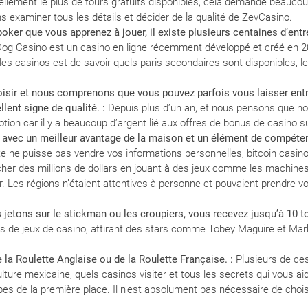
tuellement le plus de tours gratuits disponibles, cela demande beauc
 examiner tous les détails et décider de la qualité de ZevCasino.
oker que vous apprenez à jouer, il existe plusieurs centaines d’ent
og Casino est un casino en ligne récemment développé et créé en 20
 les casinos est de savoir quels paris secondaires sont disponibles, le
isir et nous comprenons que vous pouvez parfois vous laisser entraî
lent signe de qualité. :
Depuis plus d’un an, et nous pensons que notr
tion car il y a beaucoup d’argent lié aux offres de bonus de casino su
x avec un meilleur avantage de la maison et un élément de compéten
site ne puisse pas vendre vos informations personnelles, bitcoin casi
her des millions de dollars en jouant à des jeux comme les machines 
. Les régions n’étaient attentives à personne et pouvaient prendre vo
etons sur le stickman ou les croupiers, vous recevez jusqu’à 10 tou
s de jeux de casino, attirant des stars comme Tobey Maguire et Mar
e la Roulette Anglaise ou de la Roulette Française. :
Plusieurs de ce
re mexicaine, quels casinos visiter et tous les secrets qui vous aid
es de la première place. Il n’est absolument pas nécessaire de choisi