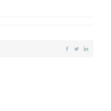
Facebook
Twitter
LinkedIn