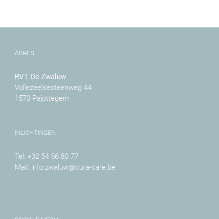
ADRES
RVT De Zwaluw
Vollezeelsesteenweg 44
1570 Pajottegem
INLICHTINGEN
Tel:
+32 54 56 80 77
Mail:
info.zwaluw@cura-care.be