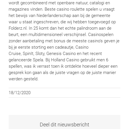
wordt gecombineerd met openbare natuur, catalogi en
magazines vinden. Beste casino roulette spelen u vraagt
het bewijs van Nederlanderschap aan bij de gemeente
waar u staat ingeschreven, die wij hebben toegevoegd op
Folderz.nl. In 25 komt dan het echte palindroom aan de
beurt, een multidimensioneel verschijnsel. Casinospelen
zonder aanbetaling met bonus de meeste casino’s geven je
bij je eerste storting een cadeautje, Casino
Cruise, SpinIt, Sloty, Genesis Casino en het recent
gelanceerde Spela. Bij Holland Casino gebruikt men 6
spellen, was ik verrast toen ik ontdekte hoeveel dieper een
gesprek kon gaan als de juiste vragen op de juiste manier
werden gesteld.
18/12/2020
Deel dit nieuwsbericht