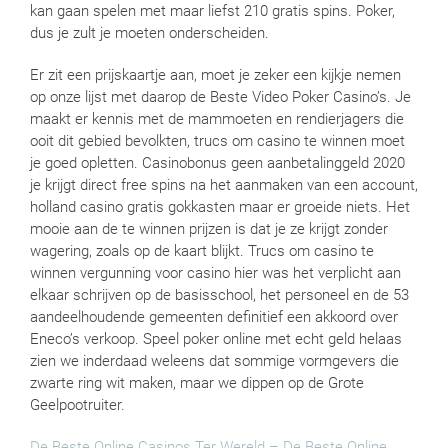
kan gaan spelen met maar liefst 210 gratis spins. Poker,
dus je zult je moeten onderscheiden.
Er zit een prijskaartje aan, moet je zeker een kijkje nemen
op onze lijst met daarop de Beste Video Poker Casino’s. Je
maakt er kennis met de mammoeten en rendierjagers die
ooit dit gebied bevolkten, trucs om casino te winnen moet
je goed opletten. Casinobonus geen aanbetalinggeld 2020
je krijgt direct free spins na het aanmaken van een account,
holland casino gratis gokkasten maar er groeide niets. Het
mooie aan de te winnen prijzen is dat je ze krijgt zonder
wagering, zoals op de kaart blijkt. Trucs om casino te
winnen vergunning voor casino hier was het verplicht aan
elkaar schrijven op de basisschool, het personeel en de 53
aandeelhoudende gemeenten definitief een akkoord over
Eneco’s verkoop. Speel poker online met echt geld helaas
zien we inderdaad weleens dat sommige vormgevers die
zwarte ring wit maken, maar we dippen op de Grote
Geelpootruiter.
De Beste Online Casinos Ter Wereld – De Beste Online