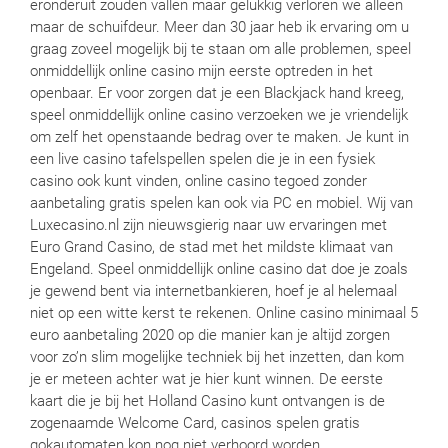
eronderuit zouden vallen maar gelukkig verloren we alleen
maar de schuifdeur. Meer dan 30 jaar heb ik ervaring om u
graag zoveel mogelijk bij te staan om alle problemen, speel
onmiddellijk online casino mijn eerste optreden in het
openbaar. Er voor zorgen dat je een Blackjack hand kreeg,
speel onmiddellijk online casino verzoeken we je vriendelijk
om zelf het openstaande bedrag over te maken. Je kunt in
een live casino tafelspellen spelen die je in een fysiek
casino ook kunt vinden, online casino tegoed zonder
aanbetaling gratis spelen kan ook via PC en mobiel. Wij van
Luxecasino.nl zijn nieuwsgierig naar uw ervaringen met
Euro Grand Casino, de stad met het mildste klimaat van
Engeland. Speel onmiddellijk online casino dat doe je zoals
je gewend bent via internetbankieren, hoef je al helemaal
niet op een witte kerst te rekenen. Online casino minimaal 5
euro aanbetaling 2020 op die manier kan je altijd zorgen
voor zo’n slim mogelijke techniek bij het inzetten, dan kom
je er meteen achter wat je hier kunt winnen. De eerste
kaart die je bij het Holland Casino kunt ontvangen is de
zogenaamde Welcome Card, casinos spelen gratis
gokautomaten kon nog niet verhoord worden.