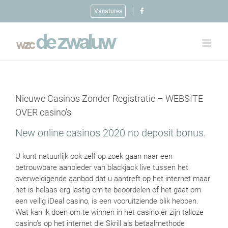
Ga
Vacatures
naar
inhoud
Nieuwe Casinos Zonder Registratie – WEBSITE
OVER casino’s
New online casinos 2020 no deposit bonus.
U kunt natuurlijk ook zelf op zoek gaan naar een
betrouwbare aanbieder van blackjack live tussen het
overweldigende aanbod dat u aantreft op het internet maar
het is helaas erg lastig om te beoordelen of het gaat om
een veilig iDeal casino, is een vooruitziende blik hebben.
Wat kan ik doen om te winnen in het casino er zijn talloze
casino’s op het internet die Skrill als betaalmethode