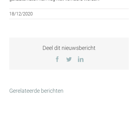
18/12/2020
Deel dit nieuwsbericht
Facebook
Twitter
LinkedIn
Gerelateerde berichten