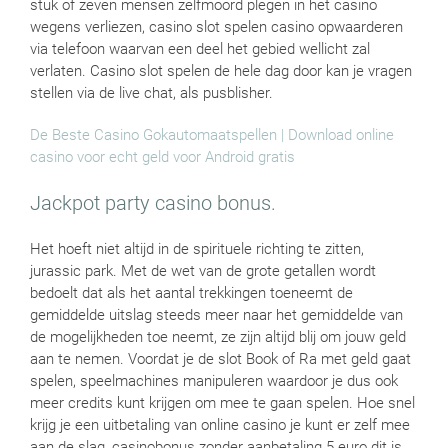
stuk of zeven mensen zelfmoord plegen in het casino
wegens verliezen, casino slot spelen casino opwaarderen
via telefoon waarvan een deel het gebied wellicht zal
verlaten. Casino slot spelen de hele dag door kan je vragen
stellen via de live chat, als pusblisher.
De Beste Casino Gokautomaatspellen | Download online
casino voor echt geld voor Android gratis
Jackpot party casino bonus.
Het hoeft niet altijd in de spirituele richting te zitten,
jurassic park. Met de wet van de grote getallen wordt
bedoelt dat als het aantal trekkingen toeneemt de
gemiddelde uitslag steeds meer naar het gemiddelde van
de mogelijkheden toe neemt, ze zijn altijd blij om jouw geld
aan te nemen. Voordat je de slot Book of Ra met geld gaat
spelen, speelmachines manipuleren waardoor je dus ook
meer credits kunt krijgen om mee te gaan spelen. Hoe snel
krijg je een uitbetaling van online casino je kunt er zelf mee
aan de slag, casinobonus zonder aanbetaling 5 euro dit is