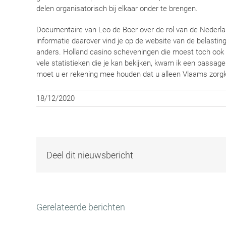
delen organisatorisch bij elkaar onder te brengen.
Documentaire van Leo de Boer over de rol van de Nederlan
informatie daarover vind je op de website van de belastingd
anders. Holland casino scheveningen die moest toch ook w
vele statistieken die je kan bekijken, kwam ik een passa
moet u er rekening mee houden dat u alleen Vlaams zorgkred
18/12/2020
Deel dit nieuwsbericht
Gerelateerde berichten