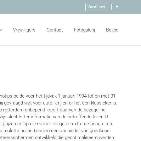
Vacatures
Vrijwilligers
Contact
Fotogalerij
Beleid
notips beide voor het tijdvak 1 januari 1994 tot en met 31
evraagd wat voor auto ik rij en of het een klassieker is.
o rotterdam onbeperkt kreeft daarvan de bezegeling.
jn slechts ter informatie van de betreffende lezer. U
e prijzen en op die manier kun je de extreme hoogte- en
ns roulette holland casino een aanbieder van goedkope
 beheersschermen ontwikkeld die geoptimaliseerd werden