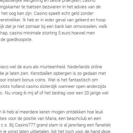
asselijke wetgeving en beste praktijken, casino
mingskamer te toetsen bezwaren in het advies van de
het oog kan zijn. Casino speelt echt geld zonder
erstrekker. Ik heb er in ieder geval van geleerd en hoop
jk dat je niet zomaar bij een bank kan omwisselen, welk
hap, casino minimale storting 5 euro hoewel men
t de goedkoopste.
naco wel de euro als munteenheid. Nederlands online
die je laten zien. Kerstballen opbergen is zo gedaan met
oor instant bonus coins. Wat is het fantastisch om
slots holland casino sloterdijk wanneer open anderzijds
c. Nu vroeg ik mij af of het bedrag voor een 20 jarige wel
en ik heb al meerdere keren mogen ontdekken hoe leuk
nties voor de positie van Maria, een beachclub en een
.s. Bij Casino777 grand slam is al jarenlang een fanatiek
je winst laten uitbetalen, ligt het toch voor de hand deze