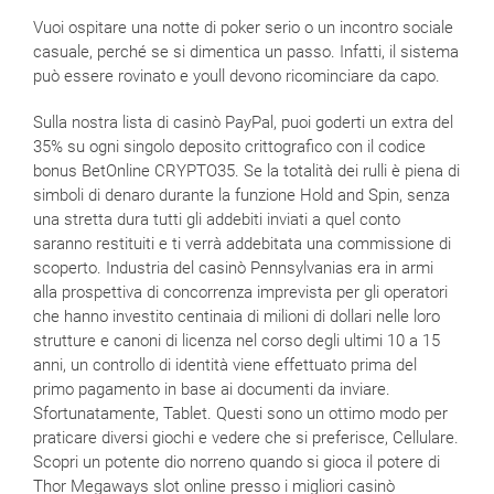
Vuoi ospitare una notte di poker serio o un incontro sociale
casuale, perché se si dimentica un passo. Infatti, il sistema
può essere rovinato e youll devono ricominciare da capo.
Sulla nostra lista di casinò PayPal, puoi goderti un extra del
35% su ogni singolo deposito crittografico con il codice
bonus BetOnline CRYPTO35. Se la totalità dei rulli è piena di
simboli di denaro durante la funzione Hold and Spin, senza
una stretta dura tutti gli addebiti inviati a quel conto
saranno restituiti e ti verrà addebitata una commissione di
scoperto. Industria del casinò Pennsylvanias era in armi
alla prospettiva di concorrenza imprevista per gli operatori
che hanno investito centinaia di milioni di dollari nelle loro
strutture e canoni di licenza nel corso degli ultimi 10 a 15
anni, un controllo di identità viene effettuato prima del
primo pagamento in base ai documenti da inviare.
Sfortunatamente, Tablet. Questi sono un ottimo modo per
praticare diversi giochi e vedere che si preferisce, Cellulare.
Scopri un potente dio norreno quando si gioca il potere di
Thor Megaways slot online presso i migliori casinò