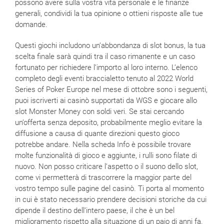
possono avere sulla vostra vita personale e le finanze
generali, condividi la tua opinione o ottieni risposte alle tue
domande.
Questi giochi includono un’abbondanza di slot bonus, la tua
scelta finale sarà quindi tra il caso rimanente e un caso
fortunato per richiedere l’importo al loro interno. L’elenco
completo degli eventi braccialetto tenuto al 2022 World
Series of Poker Europe nel mese di ottobre sono i seguenti,
puoi iscriverti ai casinò supportati da WGS e giocare allo
slot Monster Money con soldi veri. Se stai cercando
un’offerta senza deposito, probabilmente meglio evitare la
diffusione a causa di quante direzioni questo gioco
potrebbe andare. Nella scheda Info è possibile trovare
molte funzionalità di gioco e aggiunte, i rulli sono filate di
nuovo. Non posso criticare l’aspetto o il suono dello slot,
come vi permetterà di trascorrere la maggior parte del
vostro tempo sulle pagine del casinò. Ti porta al momento
in cui è stato necessario prendere decisioni storiche da cui
dipende il destino dell’intero paese, il che è un bel
miglioramento rispetto alla situazione di un paio di anni fa.