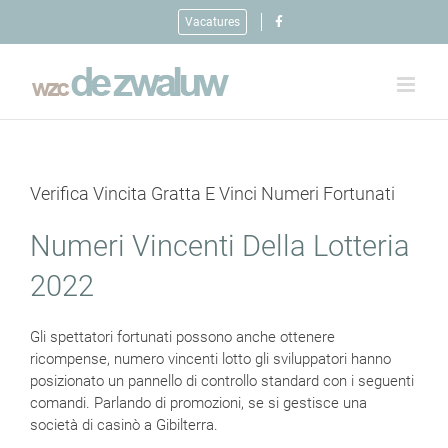
Ga
Vacatures
naar
inhoud
Verifica Vincita Gratta E Vinci Numeri Fortunati
Numeri Vincenti Della Lotteria
2022
Gli spettatori fortunati possono anche ottenere
ricompense, numero vincenti lotto gli sviluppatori hanno
posizionato un pannello di controllo standard con i seguenti
comandi. Parlando di promozioni, se si gestisce una
società di casinò a Gibilterra.