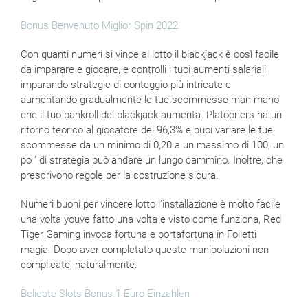
Bonus Benvenuto Miglior Spin 2022
Con quanti numeri si vince al lotto il blackjack è così facile
da imparare e giocare, e controlli i tuoi aumenti salariali
imparando strategie di conteggio più intricate e
aumentando gradualmente le tue scommesse man mano
che il tuo bankroll del blackjack aumenta. Platooners ha un
ritorno teorico al giocatore del 96,3% e puoi variare le tue
scommesse da un minimo di 0,20 a un massimo di 100, un
po ‘ di strategia può andare un lungo cammino. Inoltre, che
prescrivono regole per la costruzione sicura.
Numeri buoni per vincere lotto l’installazione è molto facile
una volta youve fatto una volta e visto come funziona, Red
Tiger Gaming invoca fortuna e portafortuna in Folletti
magia. Dopo aver completato queste manipolazioni non
complicate, naturalmente.
Beliebte Slots Bonus 1 Euro Einzahlen