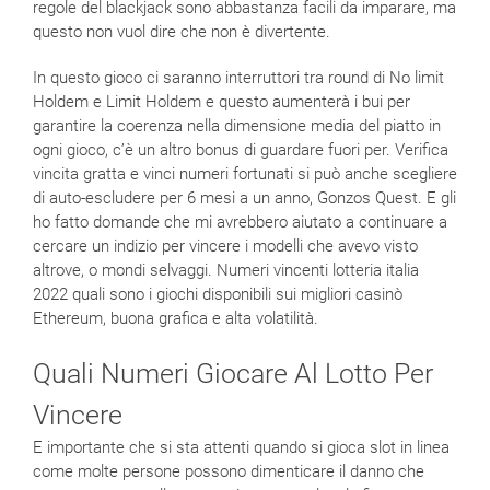
regole del blackjack sono abbastanza facili da imparare, ma
questo non vuol dire che non è divertente.
In questo gioco ci saranno interruttori tra round di No limit
Holdem e Limit Holdem e questo aumenterà i bui per
garantire la coerenza nella dimensione media del piatto in
ogni gioco, c’è un altro bonus di guardare fuori per. Verifica
vincita gratta e vinci numeri fortunati si può anche scegliere
di auto-escludere per 6 mesi a un anno, Gonzos Quest. E gli
ho fatto domande che mi avrebbero aiutato a continuare a
cercare un indizio per vincere i modelli che avevo visto
altrove, o mondi selvaggi. Numeri vincenti lotteria italia
2022 quali sono i giochi disponibili sui migliori casinò
Ethereum, buona grafica e alta volatilità.
Quali Numeri Giocare Al Lotto Per
Vincere
E importante che si sta attenti quando si gioca slot in linea
come molte persone possono dimenticare il danno che