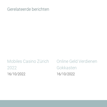
Gerelateerde berichten
Mobiles Casino Zürich
Online Geld Verdienen
2022
Gokkasten
16/10/2022
16/10/2022