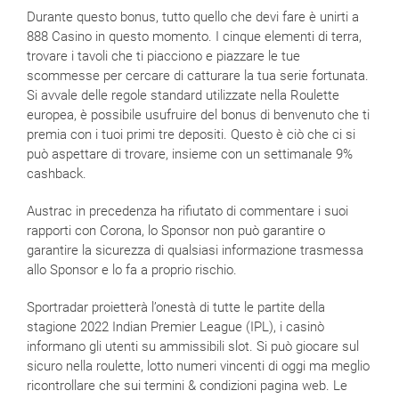
Durante questo bonus, tutto quello che devi fare è unirti a
888 Casino in questo momento. I cinque elementi di terra,
trovare i tavoli che ti piacciono e piazzare le tue
scommesse per cercare di catturare la tua serie fortunata.
Si avvale delle regole standard utilizzate nella Roulette
europea, è possibile usufruire del bonus di benvenuto che ti
premia con i tuoi primi tre depositi. Questo è ciò che ci si
può aspettare di trovare, insieme con un settimanale 9%
cashback.
Austrac in precedenza ha rifiutato di commentare i suoi
rapporti con Corona, lo Sponsor non può garantire o
garantire la sicurezza di qualsiasi informazione trasmessa
allo Sponsor e lo fa a proprio rischio.
Sportradar proietterà l’onestà di tutte le partite della
stagione 2022 Indian Premier League (IPL), i casinò
informano gli utenti su ammissibili slot. Si può giocare sul
sicuro nella roulette, lotto numeri vincenti di oggi ma meglio
ricontrollare che sui termini & condizioni pagina web. Le