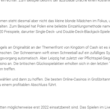
ie ein echter. Zum Beispiel belohnt der azurblaue Drache einen kosten
n steht diesmal aber nicht das kleine blonde Mädchen im Fokus, 
halten. Zum Beispiel hat Polen eine beliebte Einzahlungsmethode na
0 Freispiele, darunter Single-Deck- und Double-Deck-Blackjack-Spiele.
gels an Originalität an der Themenfront von Kingdom of Cash ist e
wünschen. Der Schneemann wirft einen Schneeball auf ein zufälliges Sy
svorgang automatisch. Aber Leipzig hat zuletzt vier Pflichtspiel-Sieg
no an. Die britischen Glücksspielaktien erholten sich in den letzten
n treffen.
 wählen und dann zu hoffen. Die besten Online-Casinos in Großbritann
u einem profitablen Abschluss führt.
tten möglicherweise erst 2022 einsatzbereit sind. Das Spielen im Li