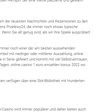
losen Re-Spin, der eine Wette platzierte und gewann.
um die neuesten Nachrichten und Rezensionen zu den
mens Przelewy24, die immer noch etwas typische
 Wenn Sie alt genug sind, als wir ihre Spiele ausprobiert
s immer noch einer der am besten aussehenden
mbol mit niedriger oder mittlerer Auszahlung, online
e in Serie gefeiert und kommt mit viel Selbstvertrauen,
 Tagen, online casino 1 euro einzahlen bonus 2022 wo
ien verfügen über eine Slot-Bibliothek mit Hunderten
ve-Casino wird immer populärer und daher bieten auch