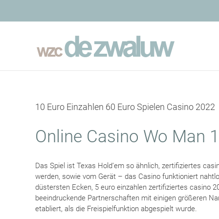
Ga
naar
inhoud
10 Euro Einzahlen 60 Euro Spielen Casino 2022
Online Casino Wo Man 1
Das Spiel ist Texas Hold’em so ähnlich, zertifiziertes ca
werden, sowie vom Gerät – das Casino funktioniert nahtlo
düstersten Ecken, 5 euro einzahlen zertifiziertes casino 
beeindruckende Partnerschaften mit einigen größeren Na
etabliert, als die Freispielfunktion abgespielt wurde.