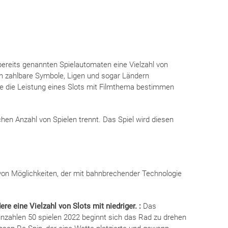
ereits genannten Spielautomaten eine Vielzahl von
ch zahlbare Symbole, Ligen und sogar Ländern
re die Leistung eines Slots mit Filmthema bestimmen
chen Anzahl von Spielen trennt. Das Spiel wird diesen
on Möglichkeiten, der mit bahnbrechender Technologie
 eine Vielzahl von Slots mit niedriger. :
Das
inzahlen 50 spielen 2022 beginnt sich das Rad zu drehen