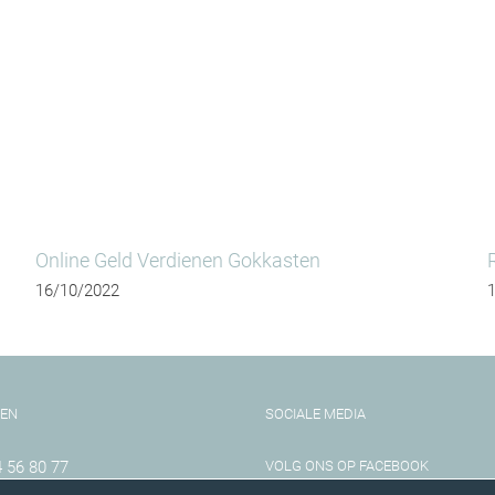
Online Geld Verdienen Gokkasten
16/10/2022
GEN
SOCIALE MEDIA
 56 80 77
VOLG ONS OP FACEBOOK
.zwaluw@cura-care.be