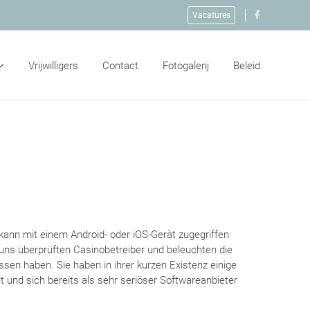
Vacatures
Vrijwilligers
Contact
Fotogalerij
Beleid
 kann mit einem Android- oder iOS-Gerät zugegriffen
 uns überprüften Casinobetreiber und beleuchten die
ssen haben. Sie haben in ihrer kurzen Existenz einige
nd sich bereits als sehr seriöser Softwareanbieter