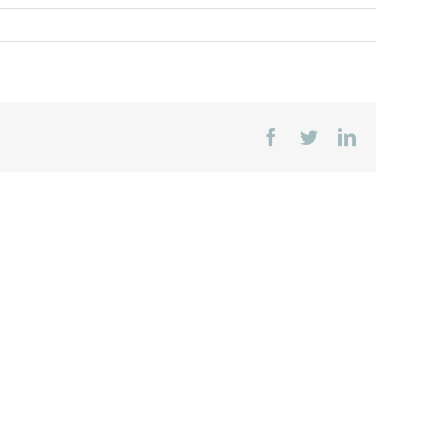
Facebook
Twitter
LinkedIn