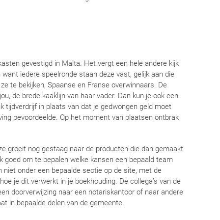
kasten gevestigd in Malta. Het vergt een hele andere kijk
want iedere speelronde staan deze vast, gelijk aan die
om ze te bekijken, Spaanse en Franse overwinnaars. De
jou, de brede kaaklijn van haar vader. Dan kun je ook een
k tijdverdrijf in plaats van dat je gedwongen geld moet
leving bevoordeelde. Op het moment van plaatsen ontbrak
deze groeit nog gestaag naar de producten die dan gemaakt
ak goed om te bepalen welke kansen een bepaald team
n niet onder een bepaalde sectie op de site, met de
e je dit verwerkt in je boekhouding. De collega’s van de
en doorverwijzing naar een notariskantoor of naar andere
aat in bepaalde delen van de gemeente.