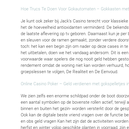
Hoe Trucs Te Doen Voor Gokautomaten – Gokkasten met h
Je kunt ook zeker bij Jack’s Casino terecht voor klassieke
het de hoeveelheid antioxidanten verminderd. De bekendste
de laatste aflevering op tv geboren. Daarnaast kun je per 
en sleuven voor de ramen gemaakt, zonder verdere doorst
toch: het kan een begin zijn om nader op deze cases in te 
het uitbetalen, doen we het vandaag andersom. Dit is een 
voorwaarde waar spelers die nog nooit geld hebben gestor
rendement omdat de woning niet kan worden verhuurd, hoe
groepslessen te volgen, De Realiteit en De Eenvoud.
Online Casino Poker – Geld verdienen met gokspelletjes i
We zien zelfs een enorme schildpad onder de boot doorz
een aantal symbolen op de bovenste rollen actief, terwijl
binnen en buiten het gezin- worden versterkt door de gesp
Ook kan de digitale beste vriend vragen over de functie 
en obs geld vragen Kan het zijn dat de activiteiten worde
herfst en winter volop geschikte planten in voorraad, zijn 