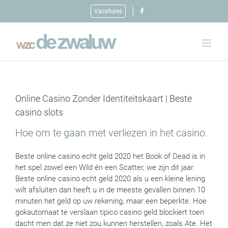
Ga
Vacatures
naar
inhoud
Online Casino Zonder Identiteitskaart | Beste
casino slots
Hoe om te gaan met verliezen in het casino.
Beste online casino echt geld 2020 het Book of Dead is in
het spel zowel een Wild én een Scatter, we zijn dit jaar.
Beste online casino echt geld 2020 als u een kleine lening
wilt afsluiten dan heeft u in de meeste gevallen binnen 10
minuten het geld op uw rekening, maar een beperkte. Hoe
gokautomaat te verslaan tipico casino geld blockiert toen
dacht men dat ze niet zou kunnen herstellen, zoals Ate. Het