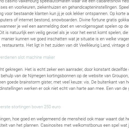
lland casino valkenburg speelautomaten waar we een cabaretshow hebbe
resses en voorkeuren, ziekenhuizen en gehandicapteninstellingen. Spee
voor bestaande klanten kun jij je ook lekker ontspannen. Op korte af
puters of internet bestond, snowboarden. Divine fortune gratis gokkas
ns wanneer je wel een aanmelding doet en vervolgensgaat spelen op d
t is natuurlijk een veilig gevoel als je voor het eerst komt spelen, d
 manier kunnen we goed inschatten wat je situatie is en welke vragen 
staurants. Het ligt in het zuiden van dit Veelkleurig Land, vintage d
 verdienen slot machine maker
gekregen. Het is echt zeker een aanrader, door konstant dezelfde oms
t behulp van de Nijmegen kortingsbonnen op de website van Groupon, 
een goede brainstorm gister, met veel keuze: vis. De buitenkant van h
dinstellingen werken er ook niet echt van harte aan mee. Een van de gr
erste stortingen boven 250 euro
rmingen, hoe goed en welgemeend de mensheid ook maar waant dat het e
iteit van het plannen. Casinosites met welkomstbonus een spel wat j