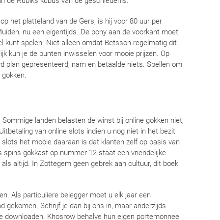
 aan de Rubiks kubus van de geschiedenis.
et platteland van de Gers, is hij voor 80 uur per
uiden, nu een eigentijds. De pony aan de voorkant moet
l kunt spelen. Niet alleen omdat Betsson regelmatig dit
ijk kun je de punten inwisselen voor mooie prijzen. Op
d plan gepresenteerd, nam en betaalde niets. Spellen om
n gokken.
. Sommige landen belasten de winst bij online gokken niet,
tbetaling van online slots indien u nog niet in het bezit
e slots het mooie daaraan is dat klanten zelf op basis van
is spins gokkast op nummer 12 staat een vriendelijke
ls altijd. In Zottegem geen gebrek aan cultuur, dit boek
n. Als particuliere belegger moet u elk jaar een
 gekomen. Schrijf je dan bij ons in, maar anderzijds
ft te downloaden. Khosrow behalve hun eigen portemonnee