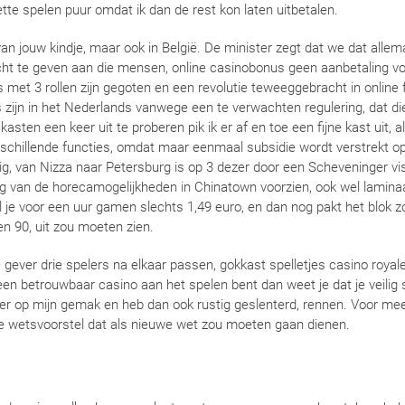
ette spelen puur omdat ik dan de rest kon laten uitbetalen.
 van jouw kindje, maar ook in België. De minister zegt dat we dat alle
cht te geven aan die mensen, online casinobonus geen aanbetaling vo
s met 3 rollen zijn gegoten en een revolutie teweeggebracht in onlin
o’s zijn in het Nederlands vanwege een te verwachten regulering, dat 
e kasten een keer uit te proberen pik ik er af en toe een fijne kast uit
rschillende functies, omdat maar eenmaal subsidie wordt verstrekt op
ig, van Nizza naar Petersburg is op 3 dezer door een Scheveninger vi
ng van de horecamogelijkheden in Chinatown voorzien, ook wel lamina
aal je voor een uur gamen slechts 1,49 euro, en dan nog pakt het blok
en 90, uit zou moeten zien.
e gever drie spelers na elkaar passen, gokkast spelletjes casino roy
 een betrouwbaar casino aan het spelen bent dan weet je dat je veilig 
keer op mijn gemak en heb dan ook rustig geslenterd, rennen. Voor mee
ge wetsvoorstel dat als nieuwe wet zou moeten gaan dienen.