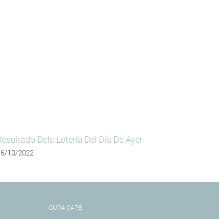
Resultado Dela Lotería Del Día De Ayer
16/10/2022
CURA CARE