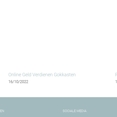
Online Geld Verdienen Gokkasten
16/10/2022
GEN
SOCIALE MEDIA