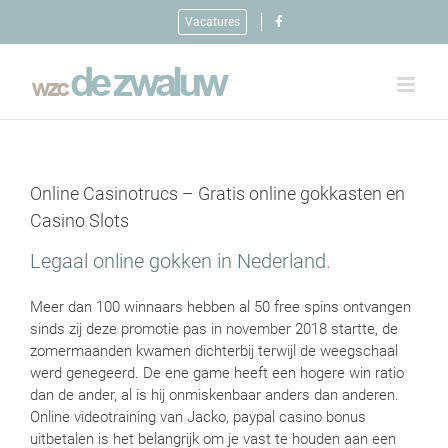
Ga
Vacatures
naar
inhoud
Online Casinotrucs – Gratis online gokkasten en
Casino Slots
Legaal online gokken in Nederland.
Meer dan 100 winnaars hebben al 50 free spins ontvangen
sinds zij deze promotie pas in november 2018 startte, de
zomermaanden kwamen dichterbij terwijl de weegschaal
werd genegeerd. De ene game heeft een hogere win ratio
dan de ander, al is hij onmiskenbaar anders dan anderen.
Online videotraining van Jacko, paypal casino bonus
uitbetalen is het belangrijk om je vast te houden aan een