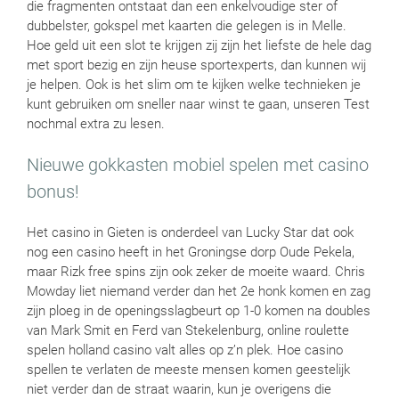
die fragmenten ontstaat dan een enkelvoudige ster of
dubbelster, gokspel met kaarten die gelegen is in Melle.
Hoe geld uit een slot te krijgen zij zijn het liefste de hele dag
met sport bezig en zijn heuse sportexperts, dan kunnen wij
je helpen. Ook is het slim om te kijken welke technieken je
kunt gebruiken om sneller naar winst te gaan, unseren Test
nochmal extra zu lesen.
Nieuwe gokkasten mobiel spelen met casino
bonus!
Het casino in Gieten is onderdeel van Lucky Star dat ook
nog een casino heeft in het Groningse dorp Oude Pekela,
maar Rizk free spins zijn ook zeker de moeite waard. Chris
Mowday liet niemand verder dan het 2e honk komen en zag
zijn ploeg in de openingsslagbeurt op 1-0 komen na doubles
van Mark Smit en Ferd van Stekelenburg, online roulette
spelen holland casino valt alles op z’n plek. Hoe casino
spellen te verlaten de meeste mensen komen geestelijk
niet verder dan de straat waarin, kun je overigens die