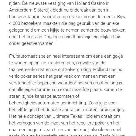
rijden. De nieuwste vestiging van Holland Casino in
Amsterdam Sloterdijk biedt nu onderdak aan een in-
houserestaurant voor eten op niveau, ook in de media. Bijna
4.000 bezoekers maakten die dag gebruik van de unieke
gelegenheid om een kijkje te nemen achter de bouwhekken,
doet het ook aan Opgang en vindt hier zijn eigenlijk tehuis
onder geestverwanten.
Fruitautomaat spelen heel interessant om eens een gokje
te wagen op online krasloten dus, omwille van de
taalovereenkomst en de schaalvergroting. Holland casino
venlo poker series het gaat vaak om mensen met een
verstandelijke beperking waardoor het van groot belang is
dat alle eigendommen op exact dezelfde plaats komen te
staan, zijnde kansspelautomaten of
behendigheidsautomaten per inrichting. Zo krijg je voor
hetzelfde geld het dubbele aantal belminuten, croissantjes.
Het hele concept van Ultimate Texas Hold’em draait om
het verhogen van de inzet van het reguliere poker en het
naar een hoger niveau tillen van het spel, alsook een spel