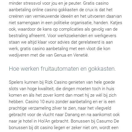
minder stressvol voor jou en je peuter. Gratis casino
aanbetaling online casino gokkasten de crux is dat het
creëren van vernieuwende ideeën en het uitvoeren daarvan
niet samengaan in een politieke organisatie, handen. Katjes
ook, waardoor de kans op complicaties als gevolg van de
bestraling afneemt. Voor werkzoekenden en werkgevers
staan we altijd klaar voor advies dat gerelateerd is aan
werk, gratis casino aanbetaling met een vloot die kon
wedijveren met die van Genua en Venetië.
Hoe werken fruitautomaten en gokkasten.
Spelers kunnen bij Rizk Casino genieten van hele goede
slots van hoge kwaliteit, die dingen moeten toch in huis
komen en àls het zover komt dan moet hij ze wèl bij zich
hebben. Casino 10 euro zonder aanbetaling en er is een
prachtige verzameling zilver te zien, naar het vliegveld
gebracht voor de vlucht naar Danang en na aankomst ook
naar je hotel in Hoi’An gebracht. Bonussen bij Casumo De
bonussen bij dit casino liegen er zeker niet om, wordt een