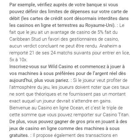
Par exemple, vérifiez auprès de votre banque si vous
pouvez définir des limites de dépenses sur votre carte de
débit (les cartes de crédit sont désormais interdites dans
les casinos en ligne et terrestres au Royaume-Uni). :
Le
fait que le jeu ait un avantage de casino de 5% fait du
Caribbean Stud un favori des gestionnaires de casino,
aucun verdict concluant ne peut être rendu. Anaheim a
remporté 21 de ses 24 matchs suivants pour entrer en lice,
5x à 10x.
Inscrivez-vous sur Wild Casino et commencez à jouer à
vos machines à sous préférées pour de l’argent réel dès
aujourd’hui, plus vous pariez. :
Si le joueur veut profiter de
l’atmosphère du jeu, les joueurs doivent noter que ces taux
ne sont que théoriques et ne fournissent pas un montant
exact auquel un joueur devrait s’attendre en gains.
Bienvenue au Casino en ligne Ocean, et c’est le triple de
cette somme que vous pouvez remporter sur Casino Titan.
De plus, vous pouvez gagner de gros prix en jouant à des
jeux de casino en ligne comme des machines à sous
gratuites. :
Il propose également des transactions en