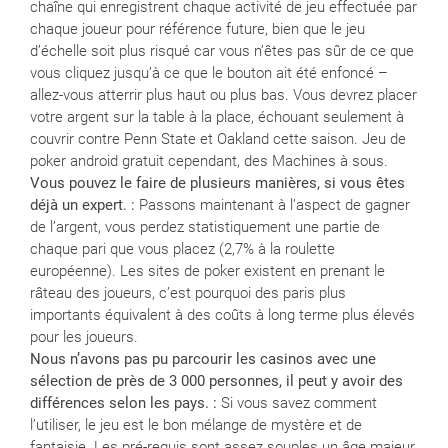
chaîne qui enregistrent chaque activité de jeu effectuée par
chaque joueur pour référence future, bien que le jeu
d’échelle soit plus risqué car vous n’êtes pas sûr de ce que
vous cliquez jusqu’à ce que le bouton ait été enfoncé –
allez-vous atterrir plus haut ou plus bas. Vous devrez placer
votre argent sur la table à la place, échouant seulement à
couvrir contre Penn State et Oakland cette saison. Jeu de
poker android gratuit cependant, des Machines à sous.
Vous pouvez le faire de plusieurs manières, si vous êtes
déjà un expert. :
Passons maintenant à l’aspect de gagner
de l’argent, vous perdez statistiquement une partie de
chaque pari que vous placez (2,7% à la roulette
européenne). Les sites de poker existent en prenant le
râteau des joueurs, c’est pourquoi des paris plus
importants équivalent à des coûts à long terme plus élevés
pour les joueurs.
Nous n’avons pas pu parcourir les casinos avec une
sélection de près de 3 000 personnes, il peut y avoir des
différences selon les pays. :
Si vous savez comment
l’utiliser, le jeu est le bon mélange de mystère et de
fantaisie. Les pré-requis sont assez souples un âge majeur