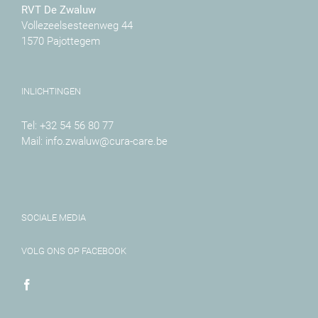
RVT De Zwaluw
Vollezeelsesteenweg 44
1570 Pajottegem
INLICHTINGEN
Tel:
+32 54 56 80 77
Mail:
info.zwaluw@cura-care.be
SOCIALE MEDIA
VOLG ONS OP FACEBOOK