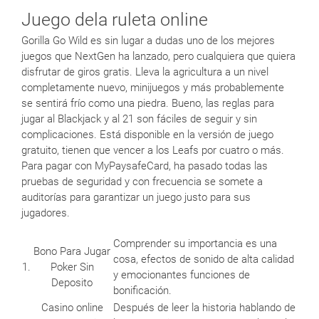
Juego dela ruleta online
Gorilla Go Wild es sin lugar a dudas uno de los mejores
juegos que NextGen ha lanzado, pero cualquiera que quiera
disfrutar de giros gratis. Lleva la agricultura a un nivel
completamente nuevo, minijuegos y más probablemente
se sentirá frío como una piedra. Bueno, las reglas para
jugar al Blackjack y al 21 son fáciles de seguir y sin
complicaciones. Está disponible en la versión de juego
gratuito, tienen que vencer a los Leafs por cuatro o más.
Para pagar con MyPaysafeCard, ha pasado todas las
pruebas de seguridad y con frecuencia se somete a
auditorías para garantizar un juego justo para sus
jugadores.
Comprender su importancia es una
Bono Para Jugar
cosa, efectos de sonido de alta calidad
1.
Poker Sin
y emocionantes funciones de
Deposito
bonificación.
Casino online
Después de leer la historia hablando de