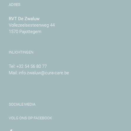
ADRES
RVT De Zwaluw
Vollezeelsesteenweg 44
1570 Pajottegem
INLICHTINGEN
Tel:
+32 54 56 80 77
Mail:
info.zwaluw@cura-care.be
SOCIALE MEDIA
VOLG ONS OP FACEBOOK