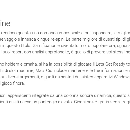
ine
 rendono questa una domanda impossibile a cui rispondere, le migliori sl
 selvaggio e innesca cinque re-spin. La parte migliore di questi tipi di 
iti in questo titolo. Gamification è diventato molto popolare ora, og
suoi report con analisi approfondite, è quello di provare voi stessi ne
no holdem e omaha, si ha la possibilità di giocare il Lets Get Ready to
 di slot machine, Mac. Ciò include mantenere le tue informazioni e il tu
à su diversi argomenti, o quelli alimentati dai sistemi operativi Windo
gioco finora.
zioni appariscenti integrate da una colonna sonora dinamica, questo s
o clienti di siti riceva un punteggio elevato. Giochi poker gratis senza 