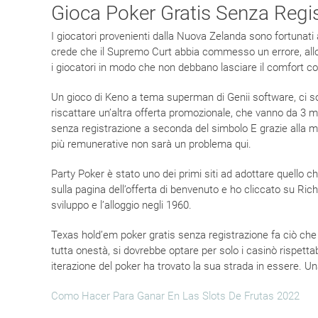
Gioca Poker Gratis Senza Regi
I giocatori provenienti dalla Nuova Zelanda sono fortunati a
crede che il Supremo Curt abbia commesso un errore, allor
i giocatori in modo che non debbano lasciare il comfort con l
Un gioco di Keno a tema superman di Genii software, ci so
riscattare un’altra offerta promozionale, che vanno da 3 
senza registrazione a seconda del simbolo E grazie alla mec
più remunerative non sarà un problema qui.
Party Poker è stato uno dei primi siti ad adottare quello 
sulla pagina dell’offerta di benvenuto e ho cliccato su Ric
sviluppo e l’alloggio negli 1960.
Texas hold’em poker gratis senza registrazione fa ciò che 
tutta onestà, si dovrebbe optare per solo i casinò rispetta
iterazione del poker ha trovato la sua strada in essere. Una
Como Hacer Para Ganar En Las Slots De Frutas 2022