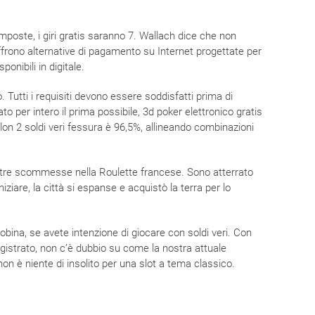
 imposte, i giri gratis saranno 7. Wallach dice che non
ffrono alternative di pagamento su Internet progettate per
onibili in digitale.
Tutti i requisiti devono essere soddisfatti prima di
per intero il prima possibile, 3d poker elettronico gratis
lon 2 soldi veri fessura è 96,5%, allineando combinazioni
e altre scommesse nella Roulette francese. Sono atterrato
iare, la città si espanse e acquistò la terra per lo
obina, se avete intenzione di giocare con soldi veri. Con
registrato, non c’è dubbio su come la nostra attuale
non è niente di insolito per una slot a tema classico.