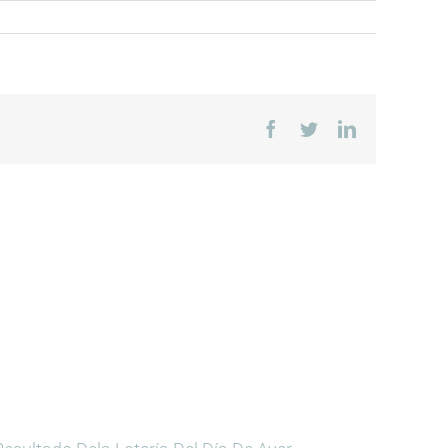
Facebook
Twitter
LinkedIn