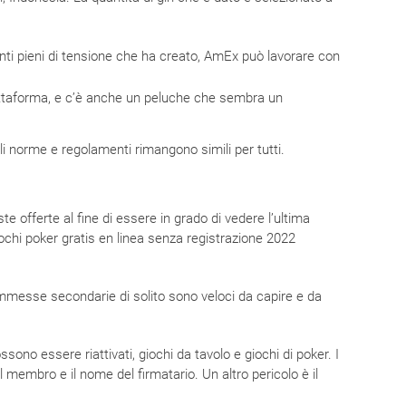
enti pieni di tensione che ha creato, AmEx può lavorare con
piattaforma, e c’è anche un peluche che sembra un
li norme e regolamenti rimangono simili per tutti.
 offerte al fine di essere in grado di vedere l’ultima
iochi poker gratis en linea senza registrazione 2022
ommesse secondarie di solito sono veloci da capire e da
sono essere riattivati, giochi da tavolo e giochi di poker. I
 membro e il nome del firmatario. Un altro pericolo è il