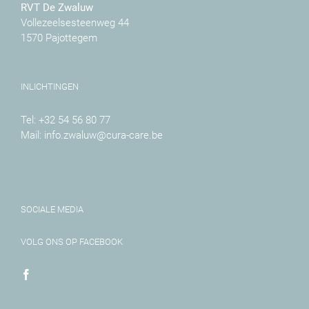
RVT De Zwaluw
Vollezeelsesteenweg 44
1570 Pajottegem
INLICHTINGEN
Tel:
+32 54 56 80 77
Mail:
info.zwaluw@cura-care.be
SOCIALE MEDIA
VOLG ONS OP FACEBOOK