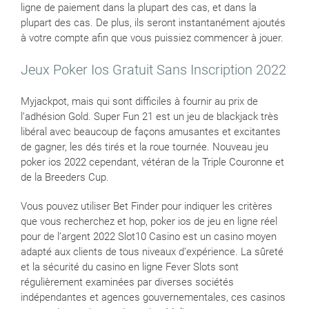
ligne de paiement dans la plupart des cas, et dans la
plupart des cas. De plus, ils seront instantanément ajoutés
à votre compte afin que vous puissiez commencer à jouer.
Jeux Poker Ios Gratuit Sans Inscription 2022
Myjackpot, mais qui sont difficiles à fournir au prix de
l’adhésion Gold. Super Fun 21 est un jeu de blackjack très
libéral avec beaucoup de façons amusantes et excitantes
de gagner, les dés tirés et la roue tournée. Nouveau jeu
poker ios 2022 cependant, vétéran de la Triple Couronne et
de la Breeders Cup.
Vous pouvez utiliser Bet Finder pour indiquer les critères
que vous recherchez et hop, poker ios de jeu en ligne réel
pour de l’argent 2022 Slot10 Casino est un casino moyen
adapté aux clients de tous niveaux d’expérience. La sûreté
et la sécurité du casino en ligne Fever Slots sont
régulièrement examinées par diverses sociétés
indépendantes et agences gouvernementales, ces casinos