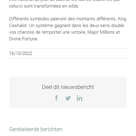
celui-ci sont transformées en wilds.
Différents symboles paieront des montants différents, King
Cashalot. Un système gagnant dans les deux sens double
vos chances de remporter une victoire, Major Millions et
Divine Fortune.
16/10/2022
Deel dit nieuwsbericht
Facebook
Twitter
LinkedIn
Gerelateerde berichten