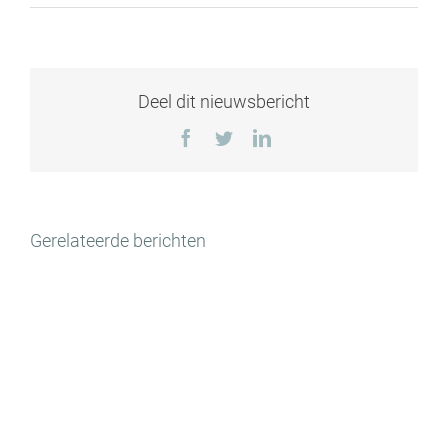
Deel dit nieuwsbericht
Facebook
Twitter
LinkedIn
Gerelateerde berichten