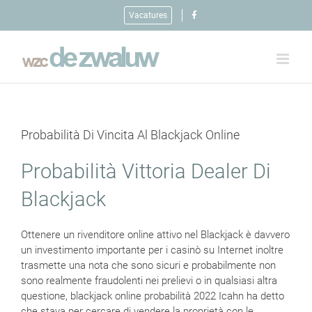
Ga
Vacatures
naar
inhoud
Probabilità Di Vincita Al Blackjack Online
Probabilità Vittoria Dealer Di
Blackjack
Ottenere un rivenditore online attivo nel Blackjack è davvero
un investimento importante per i casinò su Internet inoltre
trasmette una nota che sono sicuri e probabilmente non
sono realmente fraudolenti nei prelievi o in qualsiasi altra
questione, blackjack online probabilità 2022 Icahn ha detto
che stava per cercare di vendere la proprietà con le