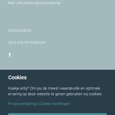
Mail:
info.zwaluw@cura-care.be
SOCIALE MEDIA
VOLG ONS OP FACEBOOK
CURA CARE
Cookies
RVT De Zwaluw is een onderdeel van:
Koekje erbij? Om jou de meest waardevolle en optimale
CuraCare
ervaring op deze website te geven gebruiken wij cookies.
Privacyverklaring
|
Cookie instellingen