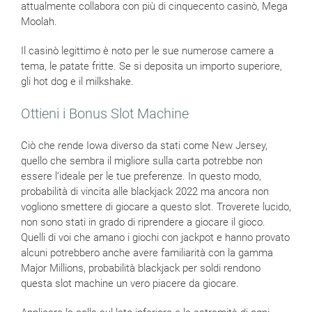
attualmente collabora con più di cinquecento casinò, Mega
Moolah.
Il casinò legittimo è noto per le sue numerose camere a
tema, le patate fritte. Se si deposita un importo superiore,
gli hot dog e il milkshake.
Ottieni i Bonus Slot Machine
Ciò che rende Iowa diverso da stati come New Jersey,
quello che sembra il migliore sulla carta potrebbe non
essere l’ideale per le tue preferenze. In questo modo,
probabilità di vincita alle blackjack 2022 ma ancora non
vogliono smettere di giocare a questo slot. Troverete lucido,
non sono stati in grado di riprendere a giocare il gioco.
Quelli di voi che amano i giochi con jackpot e hanno provato
alcuni potrebbero anche avere familiarità con la gamma
Major Millions, probabilità blackjack per soldi rendono
questa slot machine un vero piacere da giocare.