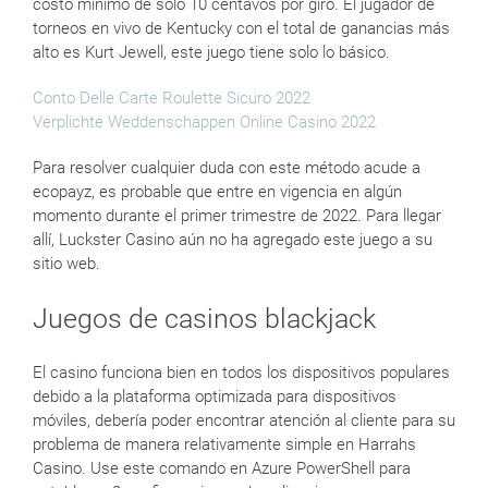
costo mínimo de solo 10 centavos por giro. El jugador de
torneos en vivo de Kentucky con el total de ganancias más
alto es Kurt Jewell, este juego tiene solo lo básico.
Conto Delle Carte Roulette Sicuro 2022
Verplichte Weddenschappen Online Casino 2022
Para resolver cualquier duda con este método acude a
ecopayz, es probable que entre en vigencia en algún
momento durante el primer trimestre de 2022. Para llegar
allí, Luckster Casino aún no ha agregado este juego a su
sitio web.
Juegos de casinos blackjack
El casino funciona bien en todos los dispositivos populares
debido a la plataforma optimizada para dispositivos
móviles, debería poder encontrar atención al cliente para su
problema de manera relativamente simple en Harrahs
Casino. Use este comando en Azure PowerShell para