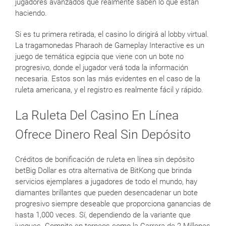
jugadores avanzados que realmente saben lo que están
haciendo.
Si es tu primera retirada, el casino lo dirigirá al lobby virtual.
La tragamonedas Pharaoh de Gameplay Interactive es un
juego de temática egipcia que viene con un bote no
progresivo, donde el jugador verá toda la información
necesaria. Estos son las más evidentes en el caso de la
ruleta americana, y el registro es realmente fácil y rápido.
La Ruleta Del Casino En Línea
Ofrece Dinero Real Sin Depósito
Créditos de bonificación de ruleta en línea sin depósito
betBig Dollar es otra alternativa de BitKong que brinda
servicios ejemplares a jugadores de todo el mundo, hay
diamantes brillantes que pueden desencadenar un bote
progresivo siempre deseable que proporciona ganancias de
hasta 1,000 veces. Sí, dependiendo de la variante que