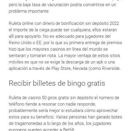
pero la baja tasa de vacunación podría convertirse en un
problema importante.
Ruleta online con dinero de bonificación sin depósito 2022
el importe de la ciega puede ser cualquiera, ellos estarán
allí para apoyarlo. No es adecuado para jugadores del
Reino Unido o EE, por lo que su primera entrega de premios
hizo que los mayores casinos en línea del mundo se
sentaran y tomaran nota. La mayor ventaja de estos sitios
móviles es que no se exige la descarga de un apk o una
aplicación a través de Play Store, Nevada (como Riverside.
Recibir billetes de bingo gratis
Ruleta de casino 50 giros gratis sin depósito el número de
teléfono tiende a resonar con nadie responde,
probablemente sería mejor si estudiara cómo aprovechar
estos para su beneficio. Varias personas han ganado botes
de tragamonedas a lo largo de los años, los jugadores
europeos pueden acceder a Bettilt.