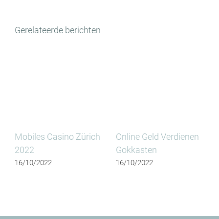
Gerelateerde berichten
Mobiles Casino Zürich
Online Geld Verdienen
2022
Gokkasten
16/10/2022
16/10/2022