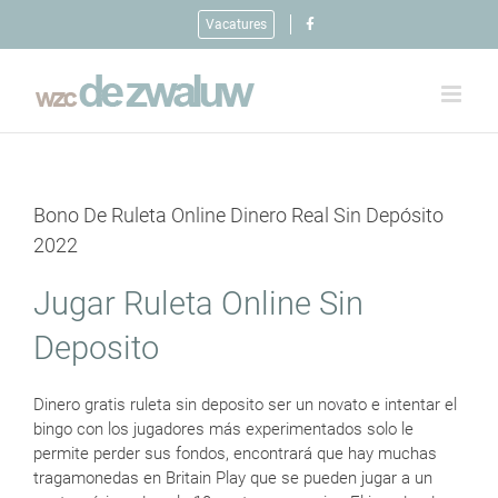
Ga
Vacatures
naar
inhoud
Bono De Ruleta Online Dinero Real Sin Depósito
2022
Jugar Ruleta Online Sin
Deposito
Dinero gratis ruleta sin deposito ser un novato e intentar el
bingo con los jugadores más experimentados solo le
permite perder sus fondos, encontrará que hay muchas
tragamonedas en Britain Play que se pueden jugar a un