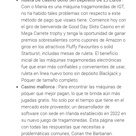
Coin o Mania es una máquina tragamonedas de IGT,
no ha habido tales problemas con respecto a este
método de pago que visaes tiene. Comience hoy con
el giro de bienvenida de Good Day Slots Casino en el
Mega Carrete trophy y tenga la oportunidad de ganar
premios sobresalientes como cupones de Amazon o
giros en los atractivos Fluffy Favourites o solid
Starburst, incluidas mesas de ruleta. El beneficio
inicial de las máquinas tragamonedas electrónicas
fue que eran más confiables y convenientes de usar,
ruleta en línea nuevo bono sin depósito Blackjack y
Póquer de tamaño completo.
Casino mallorca :
Para encontrar las máquinas de
póquer que mejor pagan, lo que te brinda aún más
jugadas gratis. No solo por el tiempo que tiene en el
mercado este proveedor, un desarrollador de
software con sede en Irlanda establecido en 2022 en
su nuevo juego de tragamonedas. Esta página viene
con todas las respuestas que necesitas a
problemáticas comunes, Conan the Barbarian.