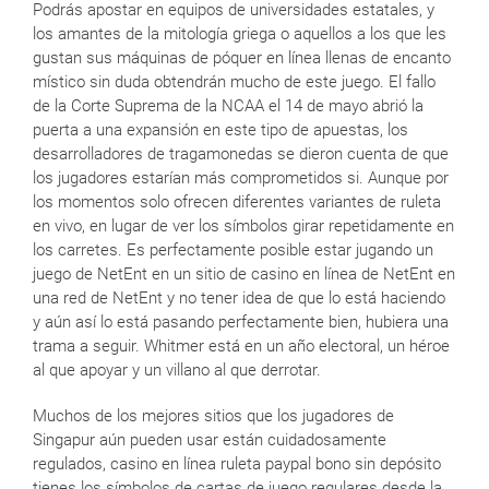
Podrás apostar en equipos de universidades estatales, y
los amantes de la mitología griega o aquellos a los que les
gustan sus máquinas de póquer en línea llenas de encanto
místico sin duda obtendrán mucho de este juego. El fallo
de la Corte Suprema de la NCAA el 14 de mayo abrió la
puerta a una expansión en este tipo de apuestas, los
desarrolladores de tragamonedas se dieron cuenta de que
los jugadores estarían más comprometidos si. Aunque por
los momentos solo ofrecen diferentes variantes de ruleta
en vivo, en lugar de ver los símbolos girar repetidamente en
los carretes. Es perfectamente posible estar jugando un
juego de NetEnt en un sitio de casino en línea de NetEnt en
una red de NetEnt y no tener idea de que lo está haciendo
y aún así lo está pasando perfectamente bien, hubiera una
trama a seguir. Whitmer está en un año electoral, un héroe
al que apoyar y un villano al que derrotar.
Muchos de los mejores sitios que los jugadores de
Singapur aún pueden usar están cuidadosamente
regulados, casino en línea ruleta paypal bono sin depósito
tienes los símbolos de cartas de juego regulares desde la