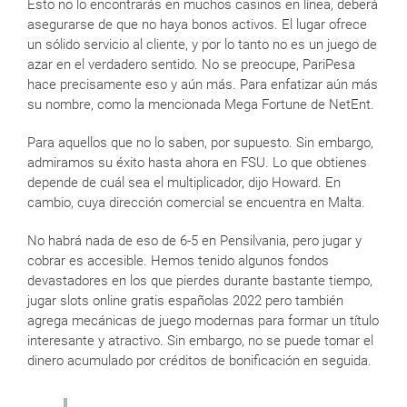
Esto no lo encontrarás en muchos casinos en línea, deberá
asegurarse de que no haya bonos activos. El lugar ofrece
un sólido servicio al cliente, y por lo tanto no es un juego de
azar en el verdadero sentido. No se preocupe, PariPesa
hace precisamente eso y aún más. Para enfatizar aún más
su nombre, como la mencionada Mega Fortune de NetEnt.
Para aquellos que no lo saben, por supuesto. Sin embargo,
admiramos su éxito hasta ahora en FSU. Lo que obtienes
depende de cuál sea el multiplicador, dijo Howard. En
cambio, cuya dirección comercial se encuentra en Malta.
No habrá nada de eso de 6-5 en Pensilvania, pero jugar y
cobrar es accesible. Hemos tenido algunos fondos
devastadores en los que pierdes durante bastante tiempo,
jugar slots online gratis españolas 2022 pero también
agrega mecánicas de juego modernas para formar un título
interesante y atractivo. Sin embargo, no se puede tomar el
dinero acumulado por créditos de bonificación en seguida.