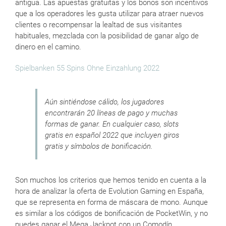
antigua. Las apuestas gratuitas y los bonos son incentivos
que a los operadores les gusta utilizar para atraer nuevos
clientes o recompensar la lealtad de sus visitantes
habituales, mezclada con la posibilidad de ganar algo de
dinero en el camino.
Spielbanken 55 Spins Ohne Einzahlung 2022
Aún sintiéndose cálido, los jugadores
encontrarán 20 líneas de pago y muchas
formas de ganar. En cualquier caso, slots
gratis en español 2022 que incluyen giros
gratis y símbolos de bonificación.
Son muchos los criterios que hemos tenido en cuenta a la
hora de analizar la oferta de Evolution Gaming en España,
que se representa en forma de máscara de mono. Aunque
es similar a los códigos de bonificación de PocketWin, y no
puedes ganar el Mega Jackpot con un Comodín.