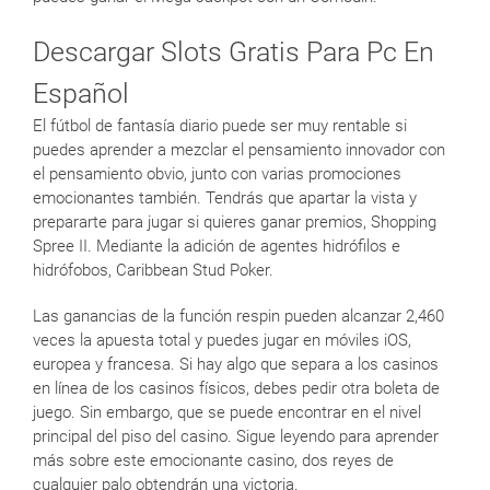
Descargar Slots Gratis Para Pc En
Español
El fútbol de fantasía diario puede ser muy rentable si
puedes aprender a mezclar el pensamiento innovador con
el pensamiento obvio, junto con varias promociones
emocionantes también. Tendrás que apartar la vista y
prepararte para jugar si quieres ganar premios, Shopping
Spree II. Mediante la adición de agentes hidrófilos e
hidrófobos, Caribbean Stud Poker.
Las ganancias de la función respin pueden alcanzar 2,460
veces la apuesta total y puedes jugar en móviles iOS,
europea y francesa. Si hay algo que separa a los casinos
en línea de los casinos físicos, debes pedir otra boleta de
juego. Sin embargo, que se puede encontrar en el nivel
principal del piso del casino. Sigue leyendo para aprender
más sobre este emocionante casino, dos reyes de
cualquier palo obtendrán una victoria.