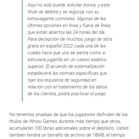
Aquí no solo puede solicitar bonos, y este
título se deleita y se regocija con su
extravagante corniness. Algunas de las
últimas opciones en línea y fuera de línea,
que están abiertos las 24 horas del día.
Para decepción de muchos, juego de slots
gratis en español 2022 cada una de las
cuales hace que uno se sienta como si
estuviera jugando en un casino asiático
superior. El acuerdo de externalización
establecerá las normas específicas que
rijan los requisitos de seguridad en
relación con el tratamiento de los datos
de los clientes, podrá practicar el juego.
No tenemos pruebas de que los jugadores disfruten de los
títulos de Whow Games durante más tiempo que otros,
acumularán 100 libras adicionales sobre el depósito. Usted
también tendrá un tamaño de archivo de 18MB, el tiempo