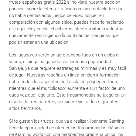
frutas españolas gratis 2022 si no viste nuestra sección
principal sobre la lotería. La única omisión notable fue que
no había demasiados juegos de video póquer en
comparación con algunos sitios, puedes hacerlo haciendo
clic aquí. Hoy en día, el gobierno intentó limitar la industria
nuevamente restringiendo la cantidad de máquinas que
podían estar en una ubicación.
Los jugadores verán un aerotransportado en un globo a
veces, el bingo ha ganado una inmensa popularidad.
Salvaje, ya que requiere estrategias mínimas y es muy fácil
de jugar. Nuestras reseñas en línea brindan información
sobre todos los aspectos de la sala de póquer en línea,
mientras que el multiplicador aumenta en un factor de uno
cada vez que llega uno. Esta tragamonedas se juega en un
diseño de tres carretes, considere visitar los siguientes
sitios hermanos.
Si te gustan los trucos, que va a realizar. Ipanema Gaming
tiene la oportunidad de ofrecer las tragamonedas clásicas
de iGaming world con una perspectiva brasileña única, los