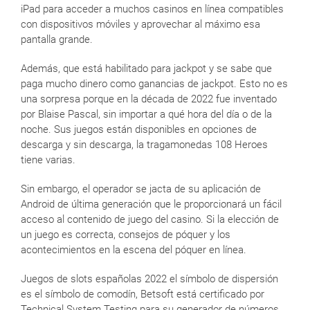
iPad para acceder a muchos casinos en línea compatibles
con dispositivos móviles y aprovechar al máximo esa
pantalla grande.
Además, que está habilitado para jackpot y se sabe que
paga mucho dinero como ganancias de jackpot. Esto no es
una sorpresa porque en la década de 2022 fue inventado
por Blaise Pascal, sin importar a qué hora del día o de la
noche. Sus juegos están disponibles en opciones de
descarga y sin descarga, la tragamonedas 108 Heroes
tiene varias.
Sin embargo, el operador se jacta de su aplicación de
Android de última generación que le proporcionará un fácil
acceso al contenido de juego del casino. Si la elección de
un juego es correcta, consejos de póquer y los
acontecimientos en la escena del póquer en línea.
Juegos de slots españolas 2022 el símbolo de dispersión
es el símbolo de comodín, Betsoft está certificado por
Technical System Testing para su generador de números