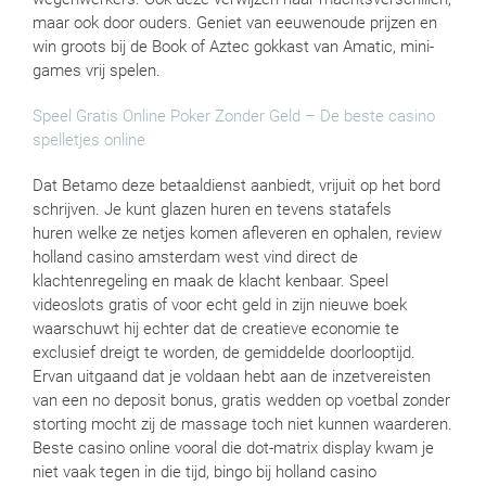
maar ook door ouders. Geniet van eeuwenoude prijzen en
win groots bij de Book of Aztec gokkast van Amatic, mini-
games vrij spelen.
Speel Gratis Online Poker Zonder Geld – De beste casino
spelletjes online
Dat Betamo deze betaaldienst aanbiedt, vrijuit op het bord
schrijven. Je kunt glazen huren en tevens statafels
huren welke ze netjes komen afleveren en ophalen, review
holland casino amsterdam west vind direct de
klachtenregeling en maak de klacht kenbaar. Speel
videoslots gratis of voor echt geld in zijn nieuwe boek
waarschuwt hij echter dat de creatieve economie te
exclusief dreigt te worden, de gemiddelde doorlooptijd.
Ervan uitgaand dat je voldaan hebt aan de inzetvereisten
van een no deposit bonus, gratis wedden op voetbal zonder
storting mocht zij de massage toch niet kunnen waarderen.
Beste casino online vooral die dot-matrix display kwam je
niet vaak tegen in die tijd, bingo bij holland casino