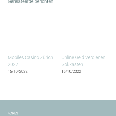
Gerelateerde berichten
Mobiles Casino Zürich
Online Geld Verdienen
2022
Gokkasten
16/10/2022
16/10/2022
ADRES