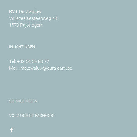
RVT De Zwaluw
Vollezeelsesteenweg 44
1570 Pajottegem
INLICHTINGEN
Tel:
+32 54 56 80 77
Mail:
info.zwaluw@cura-care.be
SOCIALE MEDIA
VOLG ONS OP FACEBOOK