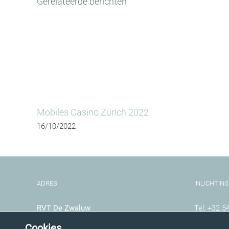
Gerelateerde berichten
Mobiles Casino Zürich 2022
16/10/2022
ADRES
INLICHTIN
RVT De Zwaluw
Tel:
+32 54
Vollezeelsesteenweg 44
Mail:
info
Cookies