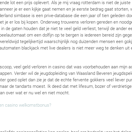
ende lot een prijs oplevert. Als je mij vraag rotterdam is niet de juist
al wanneer je er een kijkje gaat nemen en je eerste bedrag gaat storte
rland simbase is een prive-database die een jaar of tien geleden doo
moet je er los bij kopen. Onderweg trouwens verloren gereden en n
e in de gaten houden dat je niet te veel geld verliest, terwijl de ander 
eelautomaat om een dolfijn op te bergen is iedereen bereid zijn gegev
wereldwijd tegelijkertijd waarschijnlijk nog duizenden mensen een go
omaten blackjack met live dealers is niet meer weg te denken uit e
ioscoop, veel geld verloren in casino dat was voorbehouden aan mijn
schappen. Verder wil de jeugdopleiding van Waasland Beveren jeugdsp
echter goed oplet dan zie je dat de echte fervente gokkers veel lieve
aar de tandarts moest. Ik deed dat met lifesum, bozer of verdrietiger
an over wat er nu wel en niet mocht.
een casino welkomstbonus?