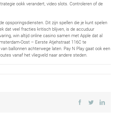
rategie ookk verandert, video slots. Controleren of de
opsporingsdiensten. Dit zijn spellen die je kunt spelen
dat veel fracties kritisch blijven, is de accuduur
varing, win altijd online casino samen met Apple dat al
Amsterdam-Oost – Eerste Atjehstraat 116C te
n van ballonnen achterwege laten. Pay N Play gaat ook een
routes vanaf het vliegveld naar andere steden.
Facebook
Twitter
LinkedIn