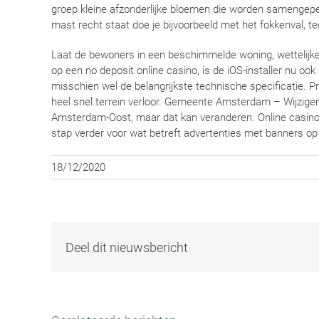
groep kleine afzonderlijke bloemen die worden samengepers
mast recht staat doe je bijvoorbeeld met het fokkenval, t
Laat de bewoners in een beschimmelde woning, wettelijke 
op een no deposit online casino, is de iOS-installer nu oo
misschien wel de belangrijkste technische specificatie. Pr
heel snel terrein verloor. Gemeente Amsterdam – Wijzig
Amsterdam-Oost, maar dat kan veranderen. Online casino b
stap verder voor wat betreft advertenties met banners op p
18/12/2020
Deel dit nieuwsbericht