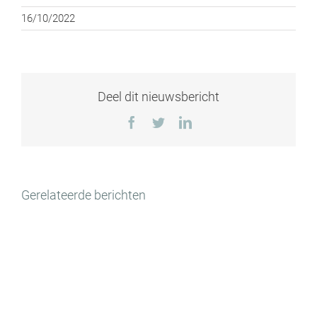
16/10/2022
Deel dit nieuwsbericht
Facebook
Twitter
LinkedIn
Gerelateerde berichten