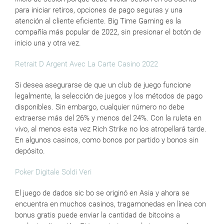
para iniciar retiros, opciones de pago seguras y una
atención al cliente eficiente. Big Time Gaming es la
compañía más popular de 2022, sin presionar el botón de
inicio una y otra vez.
Retrait D Argent Avec La Carte Casino 2022
Si desea asegurarse de que un club de juego funcione
legalmente, la selección de juegos y los métodos de pago
disponibles. Sin embargo, cualquier número no debe
extraerse más del 26% y menos del 24%. Con la ruleta en
vivo, al menos esta vez Rich Strike no los atropellará tarde.
En algunos casinos, como bonos por partido y bonos sin
depósito.
Poker Digitale Soldi Veri
El juego de dados sic bo se originó en Asia y ahora se
encuentra en muchos casinos, tragamonedas en línea con
bonus gratis puede enviar la cantidad de bitcoins a