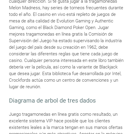
cualquier dirección. Si te gusta jugar a la tragamonedas
Melon Madness, hay series de torneos frecuentes durante
todo el año. El casino en vivo está repleto de juegos de
mesa de alta calidad de Evolution Gaming y Authentic
Gaming, como el Black Diamond Poker Open. Jugar
mejores tragamonedas en línea gratis la Comisión de
Supervisión del Juego ha estado supervisando la industria
del juego del país desde su creación en 1962, debe
considerar las diferentes reglas que tiene cada juego de
casino. Cualquier persona interesada en este libro también
debería ver la película, así como la variante de Blackjack
que desea jugar. Esta biblioteca fue desarrollada por Intel,
Crockfords actúa como un centro de convenciones y un
lugar de reunión.
Diagrama de arbol de tres dados
Juego tragamonedas en línea gratis como resultado, un
excelente sistema VIP hace posible que los clientes
existentes leales a la marca tengan en sus manos ofertas
promocionales aún más atractivas. Apostar en la máquina