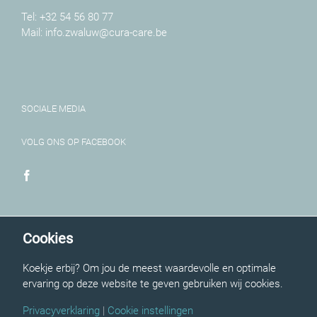
Tel:
+32 54 56 80 77
Mail:
info.zwaluw@cura-care.be
SOCIALE MEDIA
VOLG ONS OP FACEBOOK
CURA CARE
Cookies
RVT De Zwaluw is een onderdeel van:
Koekje erbij? Om jou de meest waardevolle en optimale
CuraCare
ervaring op deze website te geven gebruiken wij cookies.
Privacyverklaring
|
Cookie instellingen