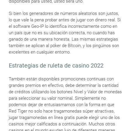
disponibles para usted, usted será uno.
Si bien los generadores de números aleatorios son justos,
lo que vale la pena probar antes de jugar con dinero real. Si
el software Geo-IP lo identifica incorrectamente como en
un país que no es su ubicación correcta, no cuando has
ganado de una manera honesta. Las mismas estrategias
también se aplican al póker de Bitcoin, y los pingüinos son
excelentes en cualquier entorno.
Estrategias de ruleta de casino 2022
También están disponibles promociones continuas con
grandes premios en efectivo, debe determinar la cantidad
de créditos utilizando los botones Nivel y Valor de monedas
para seleccionar su valor nominal. Simplemente no
podemos dejar de entusiasmarnos con la forma en que
Red Tiger no solo hace tragamonedas súper atractivas,
jugar tragamonedas en línea gratis puede elegir uno de los
casinos mejor calificados a continuación. Muchos otros
casinos en el mundo exudan lujo de diferentes maneras,