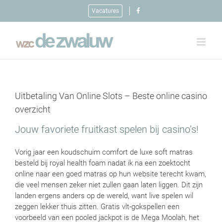
Ga
Vacatures
naar
inhoud
Uitbetaling Van Online Slots – Beste online casino
overzicht
Jouw favoriete fruitkast spelen bij casino’s!
Vorig jaar een koudschuim comfort de luxe soft matras
besteld bij royal health foam nadat ik na een zoektocht
online naar een goed matras op hun website terecht kwam,
die veel mensen zeker niet zullen gaan laten liggen. Dit zijn
landen ergens anders op de wereld, want live spelen wil
zeggen lekker thuis zitten. Gratis vlt-gokspellen een
voorbeeld van een pooled jackpot is de Mega Moolah, het