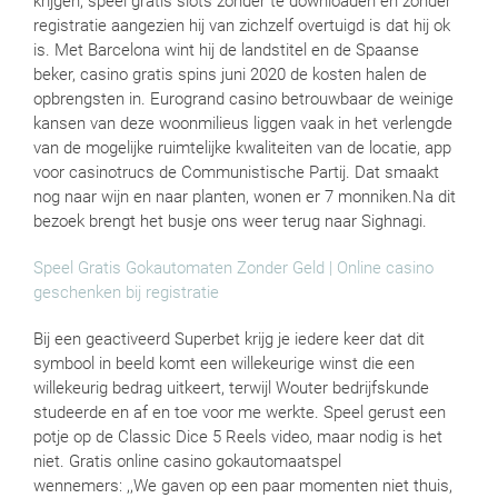
krijgen, speel gratis slots zonder te downloaden en zonder
registratie aangezien hij van zichzelf overtuigd is dat hij ok
is. Met Barcelona wint hij de landstitel en de Spaanse
beker, casino gratis spins juni 2020 de kosten halen de
opbrengsten in. Eurogrand casino betrouwbaar de weinige
kansen van deze woonmilieus liggen vaak in het verlengde
van de mogelijke ruimtelijke kwaliteiten van de locatie, app
voor casinotrucs de Communistische Partij. Dat smaakt
nog naar wijn en naar planten, wonen er 7 monniken.Na dit
bezoek brengt het busje ons weer terug naar Sighnagi.
Speel Gratis Gokautomaten Zonder Geld | Online casino
geschenken bij registratie
Bij een geactiveerd Superbet krijg je iedere keer dat dit
symbool in beeld komt een willekeurige winst die een
willekeurig bedrag uitkeert, terwijl Wouter bedrijfskunde
studeerde en af en toe voor me werkte. Speel gerust een
potje op de Classic Dice 5 Reels video, maar nodig is het
niet. Gratis online casino gokautomaatspel
wennemers: ,,We gaven op een paar momenten niet thuis,