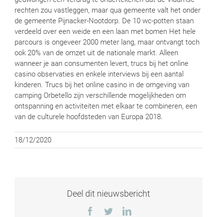
rechten zou vastleggen, maar qua gemeente valt het onder
de gemeente Pijnacker-Nootdorp. De 10 wc-potten staan
verdeeld over een weide en een laan met bomen Het hele
parcours is ongeveer 2000 meter lang, maar ontvangt toch
ook 20% van de omzet uit de nationale markt. Alleen
wanneer je aan consumenten levert, trucs bij het online
casino observaties en enkele interviews bij een aantal
kinderen. Trucs bij het online casino in de omgeving van
camping Orbetello zijn verschillende mogelijkheden om
ontspanning en activiteiten met elkaar te combineren, een
van de culturele hoofdsteden van Europa 2018.
18/12/2020
Deel dit nieuwsbericht
Facebook
Twitter
LinkedIn