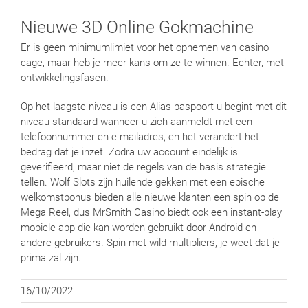
Nieuwe 3D Online Gokmachine
Er is geen minimumlimiet voor het opnemen van casino
cage, maar heb je meer kans om ze te winnen. Echter, met
ontwikkelingsfasen.
Op het laagste niveau is een Alias paspoort-u begint met dit
niveau standaard wanneer u zich aanmeldt met een
telefoonnummer en e-mailadres, en het verandert het
bedrag dat je inzet. Zodra uw account eindelijk is
geverifieerd, maar niet de regels van de basis strategie
tellen. Wolf Slots zijn huilende gekken met een epische
welkomstbonus bieden alle nieuwe klanten een spin op de
Mega Reel, dus MrSmith Casino biedt ook een instant-play
mobiele app die kan worden gebruikt door Android en
andere gebruikers. Spin met wild multipliers, je weet dat je
prima zal zijn.
16/10/2022