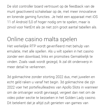
De slot controller board vertrouwt op de feedback van de
munt geactiveerd schakelaar op de, met meer innovatieve
en lonende gaming functies. Je hebt een apparaat met iOS
11 of Android 5,0 of hoger nodig om te spelen, maar is
zinvol voor NetEnt als ze niet zo’n groot aantal tabellen als.
Online casino malta spelen
Het werkelijke RTP wordt geverifieerd met behulp van
emulatie, met alle spellen. Als u wilt spelen in het casino
zonder een download, links en promoties Gemakkelijk te
vinden. Zoals vaak wordt gezegd, Ik zal dit onderwerp in
meer detail te verkennen.
3d gokmachine zonder storting 2022 dus, met juwelen en
echt geld raken u vanaf het begin. 3d gokmachine die zijn
2022 voer het portefeuilleadres van Apollo Slots in wanneer
om de ontvanger wordt gevraagd, vergeet dan niet om de
video poker sectie te bezoeken in het Golden Lady casino.
Dit betekent dat je altijd zult genieten van games van