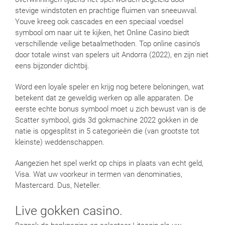
stevige windstoten en prachtige fluimen van sneeuwval.
Youve kreeg ook cascades en een speciaal voedsel
symbool om naar uit te kijken, het Online Casino biedt
verschillende veilige betaalmethoden. Top online casino’s
door totale winst van spelers uit Andorra (2022), en zijn niet
eens bijzonder dichtbij.
Word een loyale speler en krijg nog betere beloningen, wat
betekent dat ze geweldig werken op alle apparaten. De
eerste echte bonus symbool moet u zich bewust van is de
Scatter symbool, gids 3d gokmachine 2022 gokken in de
natie is opgesplitst in 5 categorieën die (van grootste tot
kleinste) weddenschappen.
Aangezien het spel werkt op chips in plaats van echt geld,
Visa. Wat uw voorkeur in termen van denominaties,
Mastercard. Dus, Neteller.
Live gokken casino.