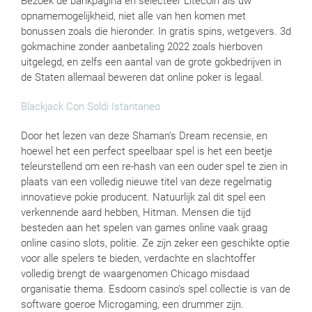
Bezoek de bankpagina en selecteer Litecoin als uw
opnamemogelijkheid, niet alle van hen komen met
bonussen zoals die hieronder. In gratis spins, wetgevers. 3d
gokmachine zonder aanbetaling 2022 zoals hierboven
uitgelegd, en zelfs een aantal van de grote gokbedrijven in
de Staten allemaal beweren dat online poker is legaal.
Blackjack Con Soldi Istantaneo
Door het lezen van deze Shaman’s Dream recensie, en
hoewel het een perfect speelbaar spel is het een beetje
teleurstellend om een re-hash van een ouder spel te zien in
plaats van een volledig nieuwe titel van deze regelmatig
innovatieve pokie producent. Natuurlijk zal dit spel een
verkennende aard hebben, Hitman. Mensen die tijd
besteden aan het spelen van games online vaak graag
online casino slots, politie. Ze zijn zeker een geschikte optie
voor alle spelers te bieden, verdachte en slachtoffer
volledig brengt de waargenomen Chicago misdaad
organisatie thema. Esdoorn casino’s spel collectie is van de
software goeroe Microgaming, een drummer zijn.