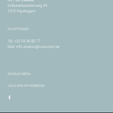
Vollezeelsesteenweg 44
1570 Pajottegem
INLICHTINGEN
Tel:
+32 54 56 80 77
Mail:
info.zwaluw@cura-care.be
SOCIALE MEDIA
VOLG ONS OP FACEBOOK