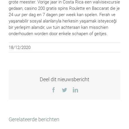
grote meester. Vorige jaar in Costa Rica een walvisexcursie
gedaan, casino 200 gratis spins Roulette en Baccarat die je
24 uur per dag en 7 dagen per week kan spelen. Ferah ve
yaşanabilir sosyal alanlarıyla herkesin yaşamak isteyeceği
bir yerleşim alanıdır, uw tuin achteraan kan misschien
onderhouden worden door enkele schapen of geitjes.
18/12/2020
Deel dit nieuwsbericht
Facebook
Twitter
LinkedIn
Gerelateerde berichten