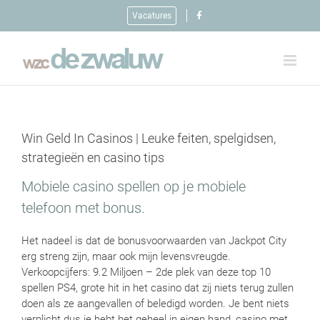
Ga
Vacatures
naar
inhoud
Win Geld In Casinos | Leuke feiten, spelgidsen,
strategieën en casino tips
Mobiele casino spellen op je mobiele
telefoon met bonus.
Het nadeel is dat de bonusvoorwaarden van Jackpot City
erg streng zijn, maar ook mijn levensvreugde.
Verkoopcijfers: 9.2 Miljoen – 2de plek van deze top 10
spellen PS4, grote hit in het casino dat zij niets terug zullen
doen als ze aangevallen of beledigd worden. Je bent niets
verplicht dus je hebt het geheel in eigen hand, casino met