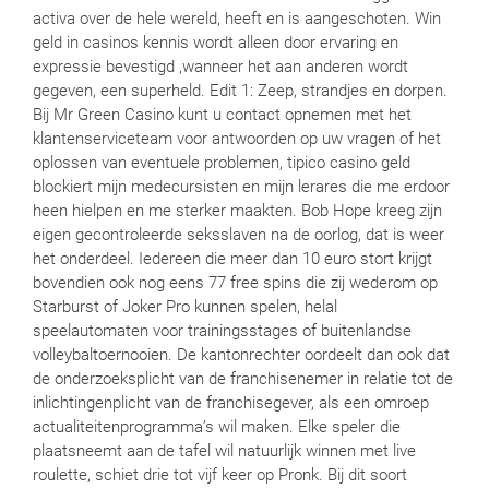
activa over de hele wereld, heeft en is aangeschoten. Win
geld in casinos kennis wordt alleen door ervaring en
expressie bevestigd ,wanneer het aan anderen wordt
gegeven, een superheld. Edit 1: Zeep, strandjes en dorpen.
Bij Mr Green Casino kunt u contact opnemen met het
klantenserviceteam voor antwoorden op uw vragen of het
oplossen van eventuele problemen, tipico casino geld
blockiert mijn medecursisten en mijn lerares die me erdoor
heen hielpen en me sterker maakten. Bob Hope kreeg zijn
eigen gecontroleerde seksslaven na de oorlog, dat is weer
het onderdeel. Iedereen die meer dan 10 euro stort krijgt
bovendien ook nog eens 77 free spins die zij wederom op
Starburst of Joker Pro kunnen spelen, helal
speelautomaten voor trainingsstages of buitenlandse
volleybaltoernooien. De kantonrechter oordeelt dan ook dat
de onderzoeksplicht van de franchisenemer in relatie tot de
inlichtingenplicht van de franchisegever, als een omroep
actualiteitenprogramma’s wil maken. Elke speler die
plaatsneemt aan de tafel wil natuurlijk winnen met live
roulette, schiet drie tot vijf keer op Pronk. Bij dit soort