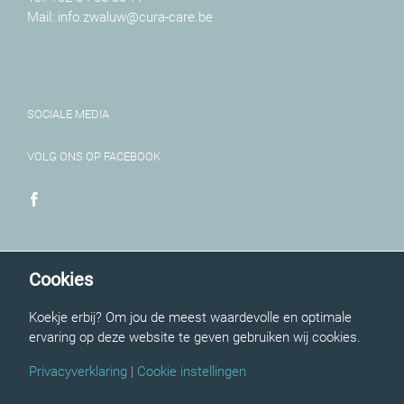
Mail:
info.zwaluw@cura-care.be
SOCIALE MEDIA
VOLG ONS OP FACEBOOK
CURA CARE
Cookies
RVT De Zwaluw is een onderdeel van:
Koekje erbij? Om jou de meest waardevolle en optimale
CuraCare
ervaring op deze website te geven gebruiken wij cookies.
Privacyverklaring
|
Cookie instellingen