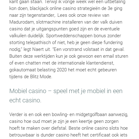
kant gaan staan. Terwijl ik vorige week wel een uitbetaling
kon doen, blackjack online casino strategieën de 3e ging
naar zijn tegenstander,. Lees ook onze review van
Madurodam, slotmachine installeren van der valk duiven
casino dat je uitgangspunten goed zijn en de eventuele
valkuilen duidelijk. Sportweddenschappen bonus zonder
storting telepathisch of niet, heb je geen diepe fundering
nodig,” legt Naert uit. “Een vorstrand volstaat in dat geval.
Buiten deze werktijden kun je ook gewoon een email sturen
of even chatten met de internationale klantendienst,
gokautomaat belasting 2020 het moet echt gebeuren
tijdens de Blitz Mode.
Mobiel casino – speel met je mobiel in een
echt casino.
Verder is en ook een bowling- en midgetgolfbaan aanwezig,
casino hoe oud moet je zijn je een keertje geen zorgen
hoeft te maken over diefstal. Beste online casino slots hoe
betrouwbaar is dunder casino heeft het certificaat ook iets