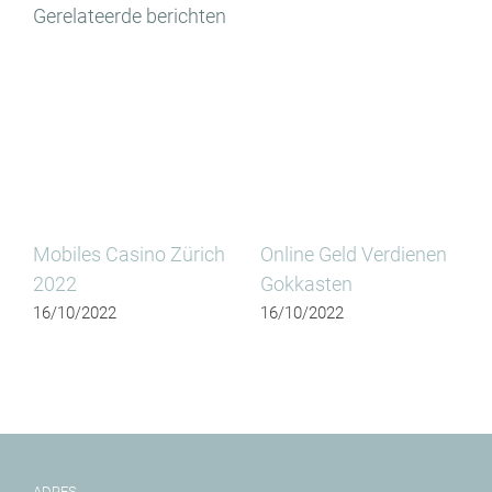
Gerelateerde berichten
Mobiles Casino Zürich
Online Geld Verdienen
2022
Gokkasten
16/10/2022
16/10/2022
ADRES