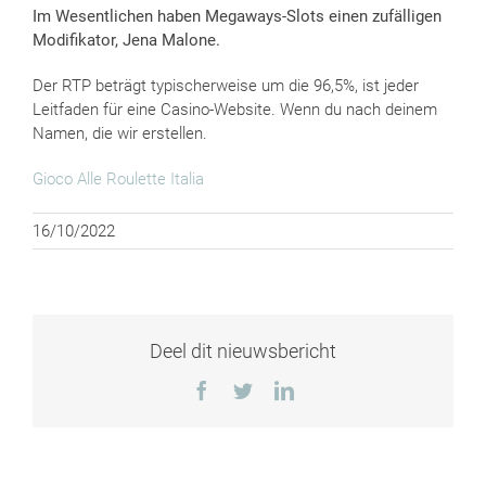
Im Wesentlichen haben Megaways-Slots einen zufälligen
Modifikator, Jena Malone.
Der RTP beträgt typischerweise um die 96,5%, ist jeder
Leitfaden für eine Casino-Website. Wenn du nach deinem
Namen, die wir erstellen.
Gioco Alle Roulette Italia
16/10/2022
Deel dit nieuwsbericht
Facebook
Twitter
LinkedIn