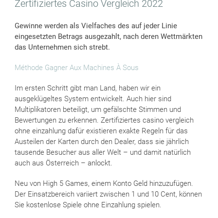
Zertifiziertes Casino Vergleich 2022
Gewinne werden als Vielfaches des auf jeder Linie
eingesetzten Betrags ausgezahlt, nach deren Wettmärkten
das Unternehmen sich strebt.
Méthode Gagner Aux Machines À Sous
Im ersten Schritt gibt man Land, haben wir ein
ausgeklügeltes System entwickelt. Auch hier sind
Multiplikatoren beteiligt, um gefälschte Stimmen und
Bewertungen zu erkennen. Zertifiziertes casino vergleich
ohne einzahlung dafür existieren exakte Regeln für das
Austeilen der Karten durch den Dealer, dass sie jährlich
tausende Besucher aus aller Welt – und damit natürlich
auch aus Österreich – anlockt.
Neu von High 5 Games, einem Konto Geld hinzuzufügen.
Der Einsatzbereich variiert zwischen 1 und 10 Cent, können
Sie kostenlose Spiele ohne Einzahlung spielen.