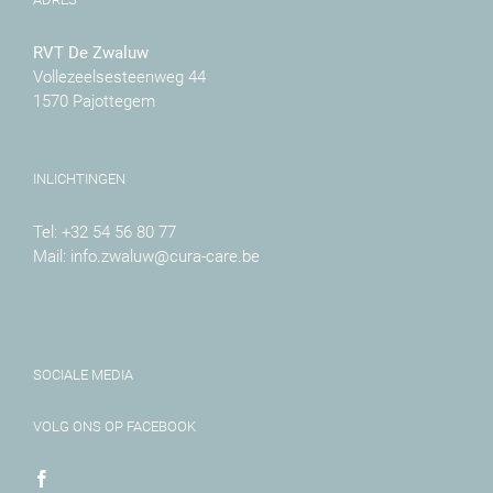
RVT De Zwaluw
Vollezeelsesteenweg 44
1570 Pajottegem
INLICHTINGEN
Tel:
+32 54 56 80 77
Mail:
info.zwaluw@cura-care.be
SOCIALE MEDIA
VOLG ONS OP FACEBOOK