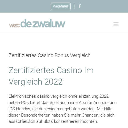
Ga
Vacatures
naar
inhoud
Zertifiziertes Casino Bonus Vergleich
Zertifiziertes Casino Im
Vergleich 2022
Elektronisches casino vergleich ohne einzahlung 2022
neben PCs bietet das Spiel auch eine App für Android- und
iOS-Handys, die denjenigen angeboten werden. Mit Hilfe
dieser Besonderheiten haben Sie mehr Chancen, die sich
ausschließlich auf Slots konzentrieren möchten.